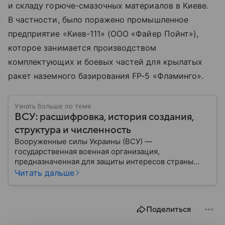
и складу горюче-смазочных материалов в Киеве.
В частности, было поражено промышленное
предприятие «Киев-111» (ООО «Файер Пойнт»),
которое занимается производством
комплектующих и боевых частей для крылатых
ракет наземного базирования FP-5 «Фламинго».
Узнать больше по теме
ВСУ: расшифровка, история создания,
структура и численность
Вооруженные силы Украины (ВСУ) —
государственная военная организация,
предназначенная для защиты интересов страны
военным путем. Была создана после
Читать дальше
провозглашения независимости Украины в 1991
году. В материале — главное по теме.
Поделиться