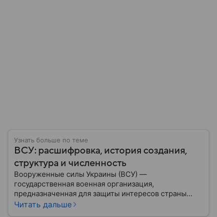
Узнать больше по теме
ВСУ: расшифровка, история создания,
структура и численность
Вооруженные силы Украины (ВСУ) —
государственная военная организация,
предназначенная для защиты интересов страны
военным путем. Была создана после
Читать дальше
провозглашения независимости Украины в 1991