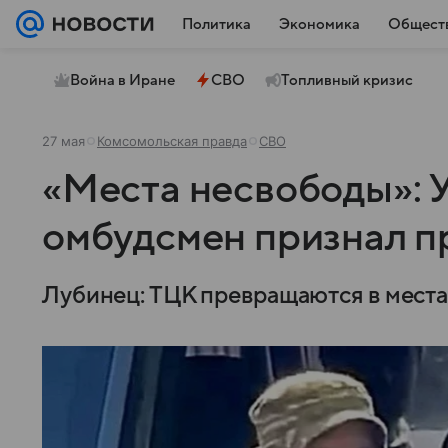
Политика
Экономика
Общест
Война в Иране
СВО
Топливный кризис
27 мая
Комсомольская правда
СВО
«Места несвободы»: 
омбудсмен признал п
Лубинец: ТЦК превращаются в места