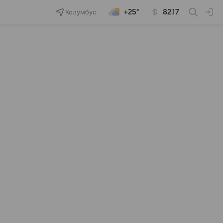
Колумбус
+25°
82.17