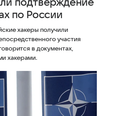
или подтверждение
ах по России
йские хакеры получили
епосредственного участия
говорится в документах,
и хакерами.