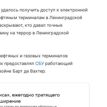
 удалось получить доступ к электронной
нефтяным терминалам в Ленинградской
аскрывают, кто давал точные
аину на террор в Ленинградской
ефтяных и газовых терминалов
ях предоставлял
СБУ
работающий
войне Барт де Вахтер.
нса», ежегодно тратящего
сширение
ых стран по вопросам обороны и