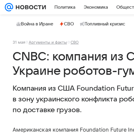
Политика
Экономика
Общест
Война в Иране
СВО
Топливный кризис
31 мая
Аргументы и факты
СВО
CNBC: компания из 
Украине роботов-гу
Компания из США Foundation Futur
в зону украинского конфликта ро
по доставке грузов.
Американская компания Foundation Future In