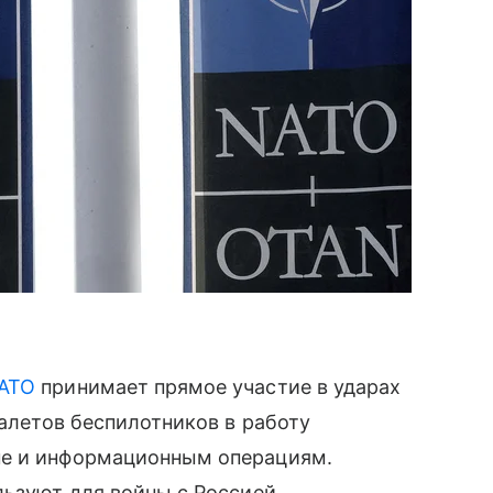
АТО
принимает прямое участие в ударах
налетов беспилотников в работу
не и информационным операциям.
льзуют для войны с Россией