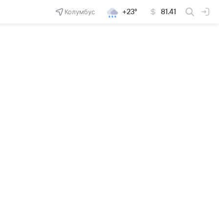
Колумбус
+23°
81.41