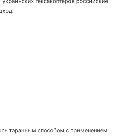
 украинских гексакоптеров российские
дход.
ось таранным способом с применением