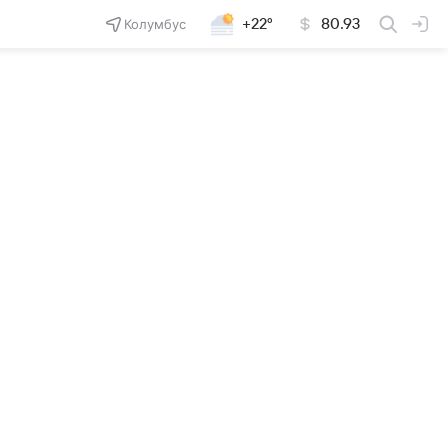
Колумбус
+22°
80.93