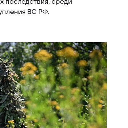
х последствия, среди
упления ВС РФ.