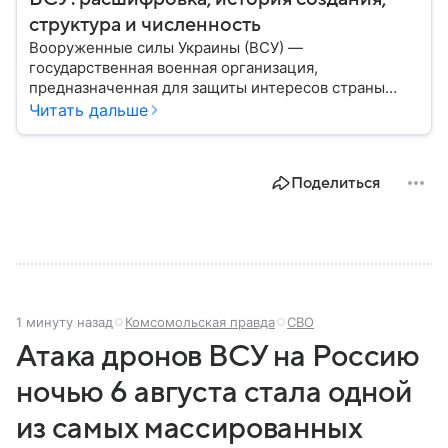
структура и численность
Вооруженные силы Украины (ВСУ) —
государственная военная организация,
предназначенная для защиты интересов страны
военным путем. Была создана после
Читать дальше
провозглашения независимости Украины в 1991
году. В материале — главное по теме.
Поделиться
1 минуту назад
Комсомольская правда
СВО
Атака дронов ВСУ на Россию
ночью 6 августа стала одной
из самых массированных