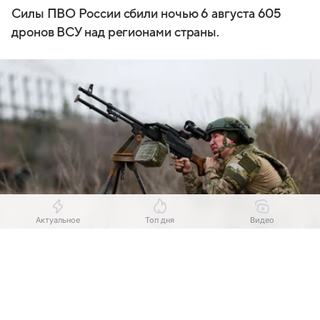
Силы ПВО России сбили ночью 6 августа 605
дронов ВСУ над регионами страны.
Актуальное
Топ дня
Видео
Выберите комментарий
Выберите комментарий
Источник:
Комсомольская правда
Число дронов ВСУ, которые ночью 6 августа были
Информация полезная и актуальная
Информация полезная и актуальная
сбиты над регионами России, стало третьим