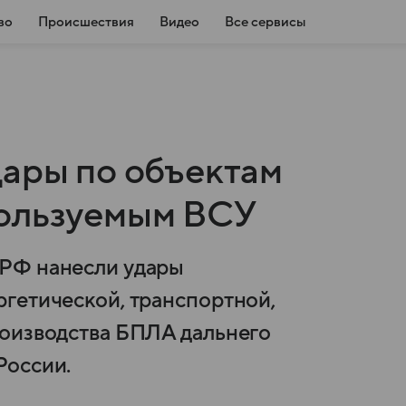
во
Происшествия
Видео
Все сервисы
дары по объектам
пользуемым ВСУ
 РФ нанесли удары
гетической, транспортной,
роизводства БПЛА дальнего
России.