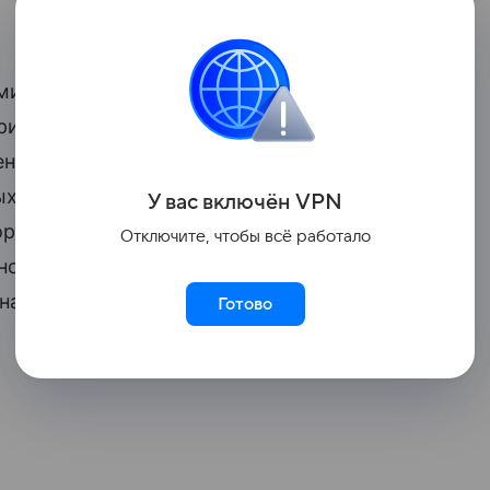
ыми беспилотными летательными
рией группировок войск Вооруженных
ние цехам производства, местам
х летательных аппаратов дальнего
У вас включ
ён
V
P
N
ортной и портовой инфраструктуры,
Отключите, чтобы всё работало
ной дислокации украинских
наемников в 137-ми районах», —
Готово