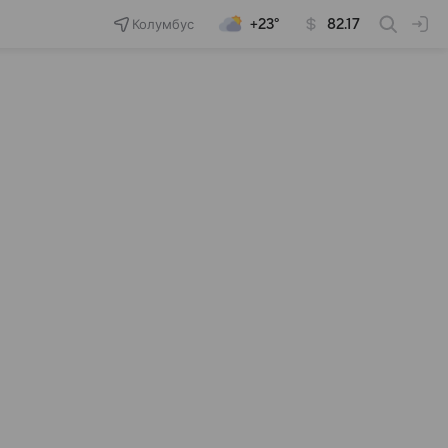
Колумбус
+23°
82.17