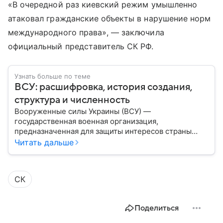
«В очередной раз киевский режим умышленно
атаковал гражданские объекты в нарушение норм
международного права», — заключила
официальный представитель СК РФ.
Узнать больше по теме
ВСУ: расшифровка, история создания,
структура и численность
Вооруженные силы Украины (ВСУ) —
государственная военная организация,
предназначенная для защиты интересов страны
военным путем. Была создана после
Читать дальше
провозглашения независимости Украины в 1991
году. В материале — главное по теме.
СК
Поделиться