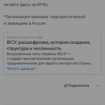
читайте здесь на KP.RU.
*Организация признана террористической
и запрещена в России.
Узнать больше по теме
ВСУ: расшифровка, история создания,
структура и численность
Вооруженные силы Украины (ВСУ) —
государственная военная организация,
предназначенная для защиты интересов страны
военным путем. Была создана после
Читать дальше
провозглашения независимости Украины в 1991
году. В материале — главное по теме.
Поделиться