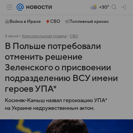
+30°
Война в Иране
СВО
Топливный кризис
4 июня
Комсомольская правда
СВО
В Польше потребовали
отменить решение
Зеленского о присвоении
подразделению ВСУ имени
героев УПА*
Косиняк-Камыш назвал героизацию УПА*
на Украине недружественным актом.