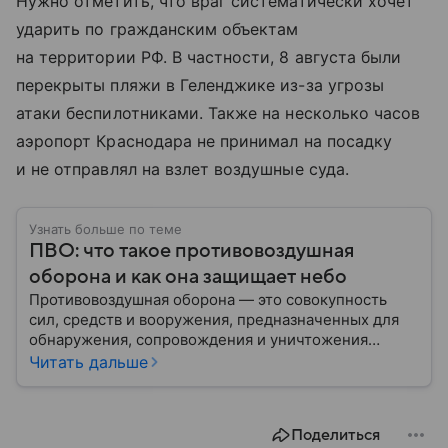
Нужно отметить, что враг систематически хочет
ударить по гражданским объектам
на территории РФ. В частности, 8 августа были
перекрыты пляжи в Геленджике из-за угрозы
атаки беспилотниками. Также на несколько часов
аэропорт Краснодара не принимал на посадку
и не отправлял на взлет воздушные суда.
Узнать больше по теме
ПВО: что такое противовоздушная
оборона и как она защищает небо
Противовоздушная оборона — это совокупность
сил, средств и вооружения, предназначенных для
обнаружения, сопровождения и уничтожения
средств воздушного нападения. Современные
Читать дальше
системы ПВО считаются одним из ключевых
элементов обеспечения национальной
безопасности любого государства: собрали о них
Поделиться
главное.