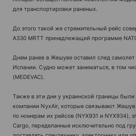
для транспортировки раненых.
До этого такой же стремительный рейс со
A330 MRTT принадлежащий программе NATO M
Днем ранее в Жешуве оставил след самолет 
Испании. Судно может заниматься, в том чи
(MEDEVAC).
Также в эти дни у украинской границы были
компании NyxAir, которые связывают Жешув
по номерам их рейсов (NYX931 и NYX934), 
Cargo, переделанные исключительно под гру
доставлять спецтехнику, электронику или о