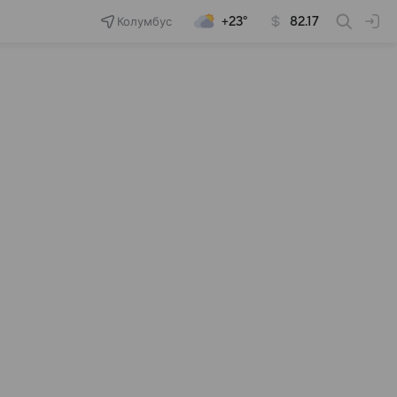
Колумбус
+23°
82.17