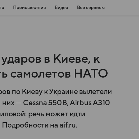
во
Происшествия
Видео
Все сервисы
ударов в Киеве, к
ть самолетов НАТО
ов по Киеву к Украине вылетели
них — Cessna 550B, Airbus A310
Липовой: речь может идти
Подробности на aif.ru.