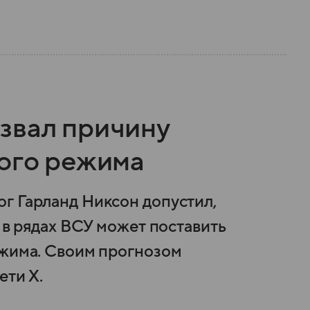
звал причину
кого режима
г Гарланд Никсон допустил,
а в рядах ВСУ может поставить
ежима. Своим прогнозом
ети X.