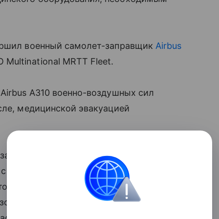
вершил военный самолет-заправщик
Airbus
ultinational MRTT Fleet.
Airbus A310 военно-воздушных сил
сле, медицинской эвакуацией
 замечены два самолета эстонской
 с европейскими странами. Судя
это турбовинтовые самолеты Saab 340B
зовые перевозки. Такими могут
пасные грузы.