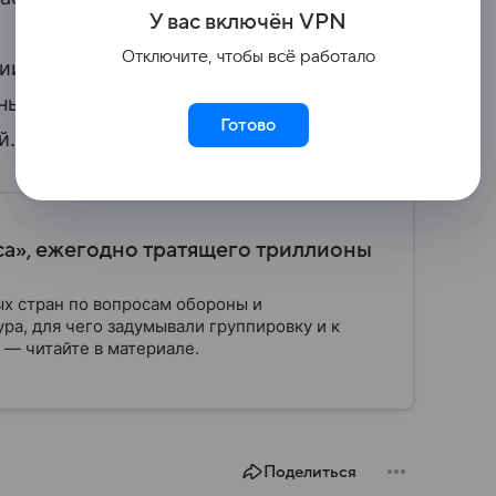
У вас включ
ён
V
P
N
Отключите, чтобы всё работало
сии, генерал-майор Сергей Липовой,
ны может говорить о крупных потерях
Готово
й.
са», ежегодно тратящего триллионы
ых стран по вопросам обороны и
ра, для чего задумывали группировку и к
 — читайте в материале.
Поделиться