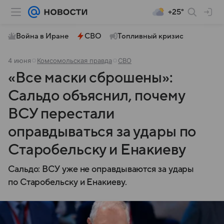
+25°
Война в Иране
СВО
Топливный кризис
4 июня
Комсомольская правда
СВО
«Все маски сброшены»:
Сальдо объяснил, почему
ВСУ перестали
оправдываться за удары по
Старобельску и Енакиеву
Сальдо: ВСУ уже не оправдываются за удары
по Старобельску и Енакиеву.