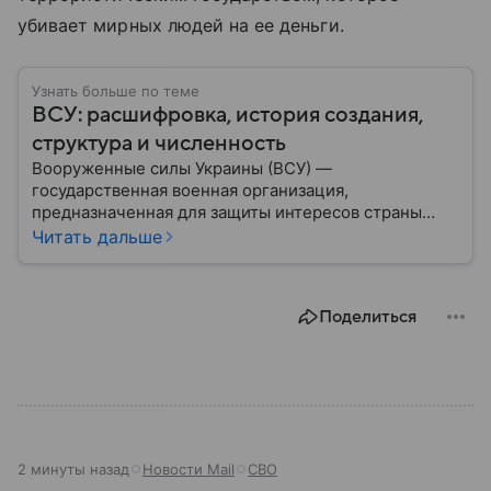
убивает мирных людей на ее деньги.
Узнать больше по теме
ВСУ: расшифровка, история создания,
структура и численность
Вооруженные силы Украины (ВСУ) —
государственная военная организация,
предназначенная для защиты интересов страны
военным путем. Была создана после
Читать дальше
провозглашения независимости Украины в 1991
году. В материале — главное по теме.
Поделиться
2 минуты назад
Новости Mail
СВО