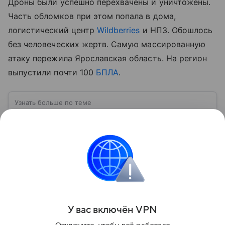
Дроны были успешно перехвачены и уничтожены.
Часть обломков при этом попала в дома,
логистический центр
Wildberries
и НПЗ. Обошлось
без человеческих жертв. Самую массированную
атаку пережила Ярославская область. На регион
выпустили почти 100
БПЛА
.
Узнать больше по теме
Воздушная тревога: что означает сигнал
и как правильно действовать
Воздушная тревога — это сигнал гражданской
обороны, который предупреждает население об
угрозе удара с воздуха или другой опасности,
требующей немедленного укрытия. В последние
Читать дальше
годы этот сигнал стал хорошо знаком жителям
многих российских регионов, однако далеко не все
знают, как правильно действовать после его
Поделиться
объявления. В материале рассказываем, что
У вас включ
ён
V
P
N
означает воздушная тревога, как звучит сирена,