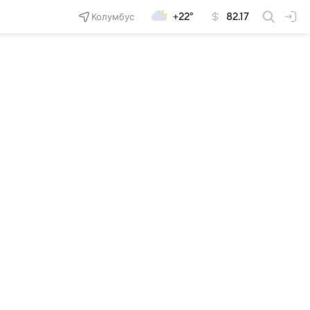
Колумбус
+22°
82.17