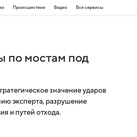
во
Происшествия
Видео
Все сервисы
ы по мостам под
тратегическое значение ударов
нию эксперта, разрушение
я и путей отхода.