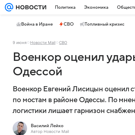
Политика
Экономика
Общест
Война в Иране
СВО
Топливный кризис
9 июня
Новости Mail
СВО
Военкор оценил удар
Одессой
Военкор Евгений Лисицын оценил с
по мостам в районе Одессы. По мне
логистики лишает гарнизон снабжени
Василий Лейко
Автор Новости Mail