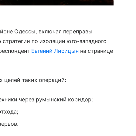
айоне Одессы, включая переправы
 стратегии по изоляции юго-западного
рреспондент
Евгений Лисицын
на странице
х целей таких операций:
техники через румынский коридор;
отхода;
зервов.