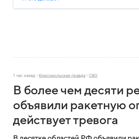
1 час назад
Комсомольская правда
СВО
В более чем десяти р
объявили ракетную оп
действует тревога
В десятке областей РФ объявили ра