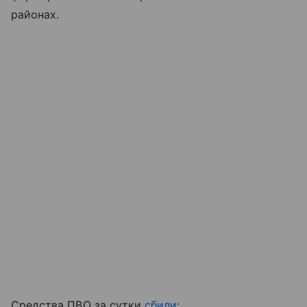
районах.
Средства ПВО за сутки
сбили
: