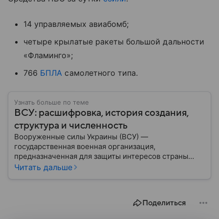
14 управляемых авиабомб;
четыре крылатые ракеты большой дальности
«Фламинго»;
766
БПЛА
самолетного типа.
Узнать больше по теме
ВСУ: расшифровка, история создания,
структура и численность
Вооруженные силы Украины (ВСУ) —
государственная военная организация,
предназначенная для защиты интересов страны
военным путем. Была создана после
Читать дальше
провозглашения независимости Украины в 1991
году. В материале — главное по теме.
Поделиться