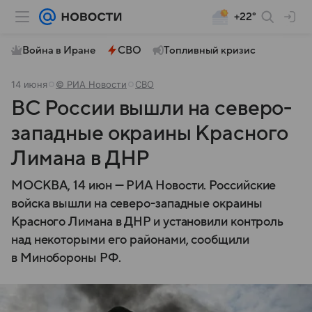
+22°
Война в Иране
СВО
Топливный кризис
14 июня
© РИА Новости
СВО
ВС России вышли на северо-
западные окраины Красного
Лимана в ДНР
МОСКВА, 14 июн — РИА Новости. Российские
войска вышли на северо-западные окраины
Красного Лимана в ДНР и установили контроль
над некоторыми его районами, сообщили
в Минобороны РФ.