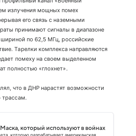
й профильный канал «Военный
тем излучения мощных помех
рерывая его связь с наземными
раты принимают сигналы в диапазоне
 шириной по 62,5 МГц, российские
вие. Тарелки комплекса направляются
редает помеху на своем выделенном
рат полностью «глохнет».
лял, что в ДНР нарастят возможности
 трассам.
а Маска, который используют в войнах
нета, которую разрабатывает американская