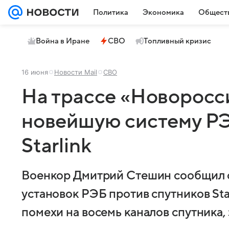
Политика
Экономика
Общест
Война в Иране
СВО
Топливный кризис
16 июня
Новости Mail
СВО
На трассе «Новоросс
новейшую систему РЭ
Starlink
Военкор Дмитрий Стешин сообщил о
установок РЭБ против спутников Sta
помехи на восемь каналов спутника, 