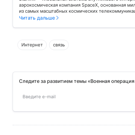
аэрокосмическая компания SpaceX, основанная ми
из самых масштабных космических телекоммуникац
используется в удаленных регионах и там, где связ
Читать дальше
зонах боевых действий.
Интернет
связь
Следите за развитием темы «Военная операция