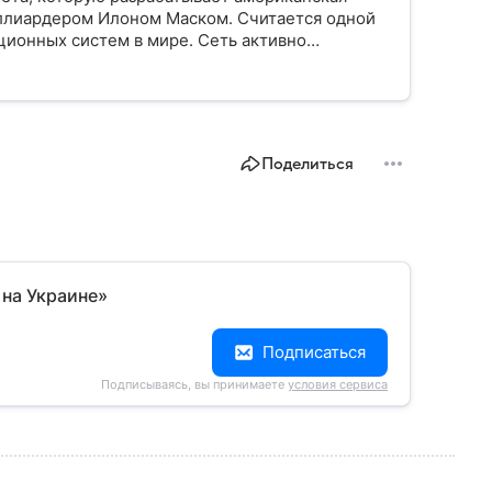
ллиардером Илоном Маском. Считается одной
ионных систем в мире. Сеть активно
ь отсутствует по иными причинам. Например, в
Поделиться
 на Украине»
Подписаться
Подписываясь, вы принимаете
условия сервиса