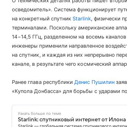
О технических деталях работы пишет второ
осведомитель». Система функционирует пу
на конкретный спутник
Starlink
, физически п
терминалами. Поскольку американские аппа
14−14,5 ГГц, разделенном на восемь каналов
инженеры применили направленное воздейст
на спутник, и каждая из них непрерывно пе
канале, в результате чего космический аппа
Ранее глава республики
Денис Пушилин
заяв
«Купола Донбасса» для борьбы с ударами по
Узнать больше по теме
Starlink: спутниковый интернет от Илон
Starlink — глобальная система спутникового интер