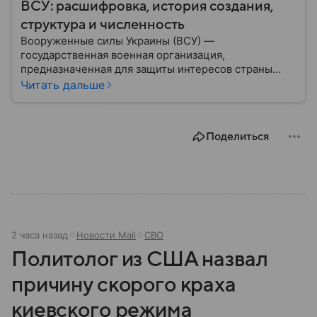
ВСУ: расшифровка, история создания,
структура и численность
Вооруженные силы Украины (ВСУ) —
государственная военная организация,
предназначенная для защиты интересов страны
военным путем. Была создана после
Читать дальше
провозглашения независимости Украины в 1991
году. В материале — главное по теме.
Поделиться
2 часа назад
Новости Mail
СВО
Политолог из США назвал
причину скорого краха
киевского режима