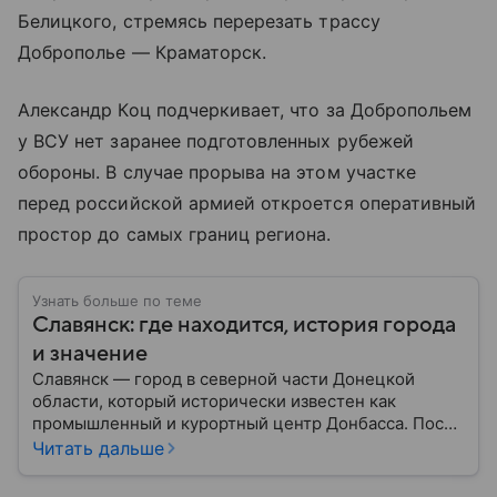
Белицкого, стремясь перерезать трассу
Доброполье — Краматорск.
Александр Коц подчеркивает, что за Добропольем
у ВСУ нет заранее подготовленных рубежей
обороны. В случае прорыва на этом участке
перед российской армией откроется оперативный
простор до самых границ региона.
Узнать больше по теме
Славянск: где находится, история города
и значение
Славянск — город в северной части Донецкой
области, который исторически известен как
промышленный и курортный центр Донбасса. После
начала вооруженного конфликта на Донбассе в
Читать дальше
2014 году приобрел большое военное и
политическое значение. В материале рассказываем,