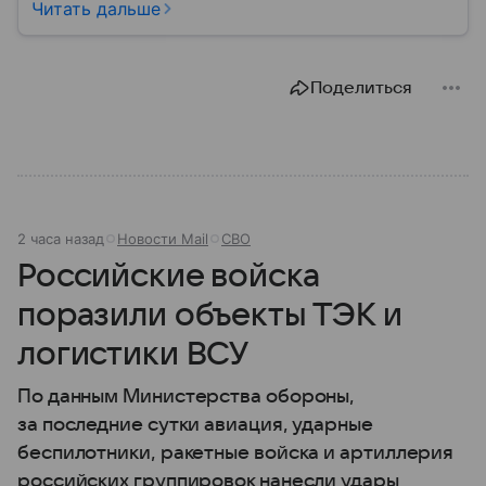
материале — основные сведения об этой стране.
Читать дальше
Поделиться
2 часа назад
Новости Mail
СВО
Российские войска
поразили объекты ТЭК и
логистики ВСУ
По данным Министерства обороны,
за последние сутки авиация, ударные
беспилотники, ракетные войска и артиллерия
российских группировок нанесли удары