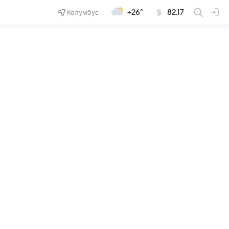
Колумбус
+26°
82.17