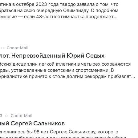
тина в октябре 2023 года твердо заявила о том, что
браться на свою очередную Олимпиаду. О подобном
 многие — если 48-летняя гимнастка продолжает
 завоевывает медали на Кубках мира, значит, в планы
ходит отобраться на Олимпийские игры 2024 года в
ые в карьере! В этом тексте мы расскажем о невероятном
ути Оксаны Чусовитиной.
Спорт Mail
лот. Непревзойденный Юрий Седых
ских дисциплин легкой атлетики в четырех сохраняются
рды, установленные советскими спортсменами. В
урналистике принято к столь долгим рекордам прибавлять
». Хотя бы потому, что спустя больше 30 лет с момента
рекорда нет уверенности, что он когда-нибудь будет
3
Спорт Mail
ный Сергей Сальников
сполнилось бы 98 лет Сергею Сальникову, которого
м из наиболее техничных игроков советского футбола.