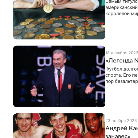
Самым титуло
американский
королевой мир
Лариса Латын
карьеру более
титулованной
18 декабря 202
«Легенда №
Футбол долгое
спорта. Его п
пор безальте
времен. После
Олимпу начал 
достигнуть ан
из символов н
23 ноября 2023
Андрей Кан
занавес»