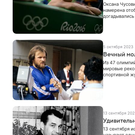
Оксана Чусови
намерена ото
догадывались
выступления и
спортсменки в
Париже. Девят
спортивном п
5 октября 2023
Вечный мо
Из 47 олимпий
мировые реко
спортивной ж
слово «вечный
установления 
побит.
13 сентября 202
Удивитель
13 сентября и
называют одни