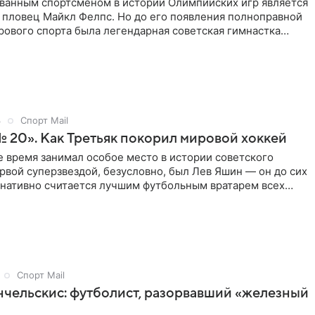
ванным спортсменом в истории Олимпийских игр является
 пловец Майкл Фелпс. Но до его появления полноправной
ового спорта была легендарная советская гимнастка
ина, выигравшая 18 олимпийских медалей. Она завершила
 полувека назад, но до сих пор остается самой
 спортсменкой в истории среди женщин.
3
Спорт Mail
 20». Как Третьяк покорил мировой хоккей
 время занимал особое место в истории советского
ервой суперзвездой, безусловно, был Лев Яшин — он до сих
рнативно считается лучшим футбольным вратарем всех
 того как Яшин ушел на покой, свой путь к спортивному
еще один легендарный вратарь. Владислав Третьяк смог
алогичного статуса в хоккее, сделав этот вид спорта одним
ашей страны.
Спорт Mail
чельскис: футболист, разорвавший «железный