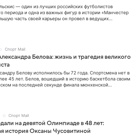
льскис — один из лучших российских футболистов
о периода и одна из важных фигур в истории «Манчестер
льшую часть своей карьеры он провел в ведущих
емпионатах и успел поиграть в Саудовской Аравии — за 20
как это стало мейнстримом.
Спорт Mail
Александра Белова: жизнь и трагедия великого
иста
сандру Белову исполнилось бы 72 года. Спортсмена нет в
ее 45 лет. Белов, вошедший в историю баскетбола своим
ском на последней секунде финала мюнхенской
ер в 26 лет из-за редкой болезни. Карьера, как и жизнь,
елова была короткой, но яркой и насыщенной. Данный
вящен памяти легендарного баскетболиста.
Спорт Mail
дали на девятой Олимпиаде в 48 лет:
ая история Оксаны Чусовитиной