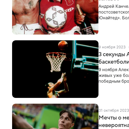
Андрей Канче
постсоветског
Юнайтед». Бо
европейских ч
лет до того, 
9 ноября 2023
3 секунды 
баскетбол
9 ноября Алек
живых уже бол
победным бро
Олимпиады, ум
Александра Б
материал пос
31 октября 2023
Мечты о ме
невероятн