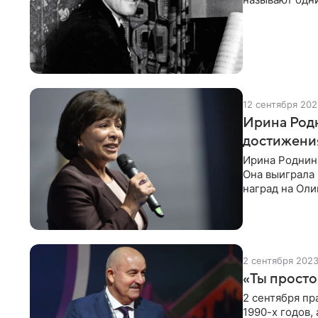
12 сентября 202
Ирина Родн
достижения
Ирина Роднина
Она выиграла 
наград на Ол
планку на выс
2 сентября 202
«Ты просто
2 сентября пр
1990-х годов,