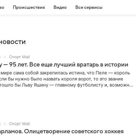
во
Происшествия
Видео
Все сервисы
новости
4
Спорт Mail
 — 95 лет. Все еще лучший вратарь в истории
мире сама собой закрепилась истина, что Пеле — король
сли бы нужно было назвать короля ворот, то это звание
тошло бы Льву Яшину — главному футболисту и, возможно,
советской истории.
4
Спорт Mail
рламов. Олицетворение советского хоккея