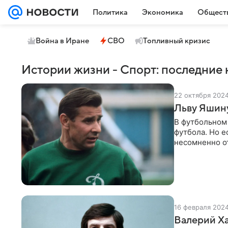
Политика
Экономика
Общест
Война в Иране
СВО
Топливный кризис
Истории жизни - Спорт: последние 
22 октября 202
Льву Яшину
В футбольном 
футбола. Но е
несомненно о
спортсмену в 
16 февраля 202
Валерий Ха