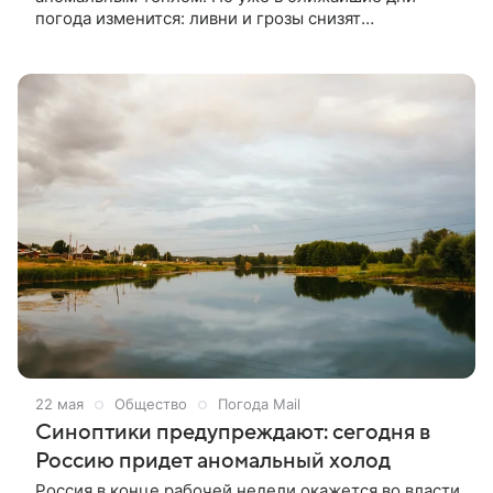
погода изменится: ливни и грозы снизят
температуру. На минувшей неделе обширная
территория Европейской России столкнулась с
необычной жарой: температура значительно
превысила привычные показатели. От Мурманской
области на севере до Липецкой — на юге, от
западной границы страны и до Костромской
области на востоке воздух оказался на шесть-
девять градусов теплее климатической нормы. Об
этом написали в издании «Метеовести».
22 мая
Общество
Погода Mail
Синоптики предупреждают: сегодня в
Россию придет аномальный холод
Россия в конце рабочей недели окажется во власти