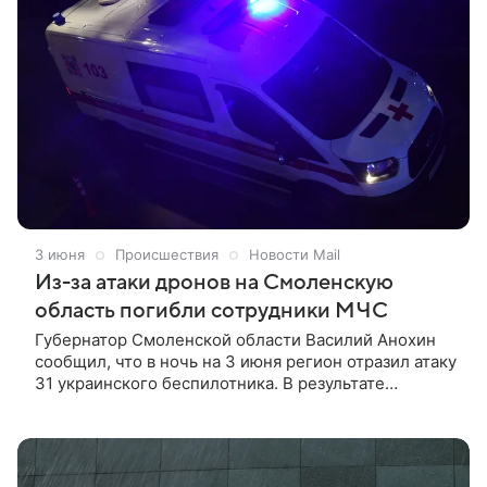
3 июня
Происшествия
Новости Mail
Из-за атаки дронов на Смоленскую
область погибли сотрудники МЧС
Губернатор Смоленской области Василий Анохин
сообщил, что в ночь на 3 июня регион отразил атаку
31 украинского беспилотника. В результате
инцидента есть погибшие и раненые. «Силами РЭБ,
мобильных огневых групп Минобороны России и
ВКС России сбит и подавлен 31 вражеский БПЛА»,
— написал глава региона в «Мах».