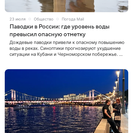
23 июля
Общество
Погода Mail
Паводки в России: где уровень воды
превысил опасную отметку
Дождевые паводки привели к опасному повышению
воды в реках. Синоптики прогнозируют ухудшение
ситуации на Кубани и Черноморском побережье. В
ряде регионов России из‑за дождевых паводков
зафиксировали опасное повышение уровня воды в
реках. Особенно напряженная ситуация сложилась
в Свердловской области: на реке Ница у Ирбита и
реке Тура у Туринска вода превысила опасную
отметку. Об этом сообщили в Гидрометцентре
России.