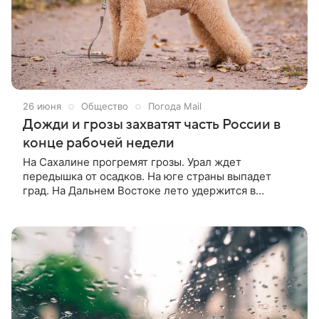
26 июня
Общество
Погода Mail
Дожди и грозы захватят часть России в
конце рабочей недели
На Сахалине прогремят грозы. Урал ждет
передышка от осадков. На юге страны выпадет
град. На Дальнем Востоке лето удержится в
климатических рамках: ожидается умеренно теплая
погода. На Камчатке воздух сегодня прогреется до
+15 °С. На Сахалине прогнозируют +23 °С и
грозовые дожди. Облака также дотянутся до
Хабаровска. Температура установится около +21 °С,
пройдут грозы. В Благовещенске выглянет солнце,
разогреет до +26 °С.