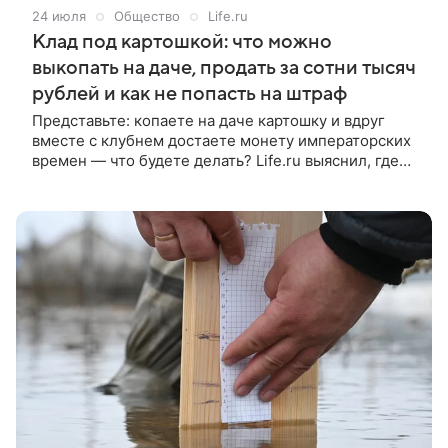
24 июля
Общество
Life.ru
Клад под картошкой: что можно
выкопать на даче, продать за сотни тысяч
рублей и как не попасть на штраф
Представьте: копаете на даче картошку и вдруг
вместе с клубнем достаете монету императорских
времен — что будете делать? Life.ru выяснил, где
можно найти ценные предметы, что из находок на
дачных участках действительно стоит денег и
почему не каждый клад можно продать.