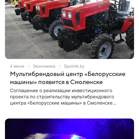
4 июня
Экономика
Sputnik.by
Мультибрендовый центр «Белорусские
машины» появится в Смоленске
Соглашение о реализации инвестиционного
проекта по строительству мультибрендового
центра «Белорусские машины» в Смоленске
подписано на полях ПМЭФ, сообщил губернатор
региона Василий Анохин в канале на платформе
«Макс».