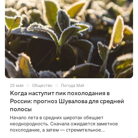
Сегодня там прольют сильные дожди и поднимется
ветер. Непогода заденет Приамурье — воздух
станет свежее. При этом Приморье, напротив,
согреется. В Южно-Сахалинске — +9 °С, во
Владивостоке — +23 °С, в Анадыре — +5 °С.
25 мая
Общество
Погода Mail
Когда наступит пик похолодания в
России: прогноз Шувалова для средней
полосы
Начало лета в средних широтах обещает
неоднородность. Сначала ожидается заметное
похолодание, а затем — стремительное
потепление. На текущей неделе погода