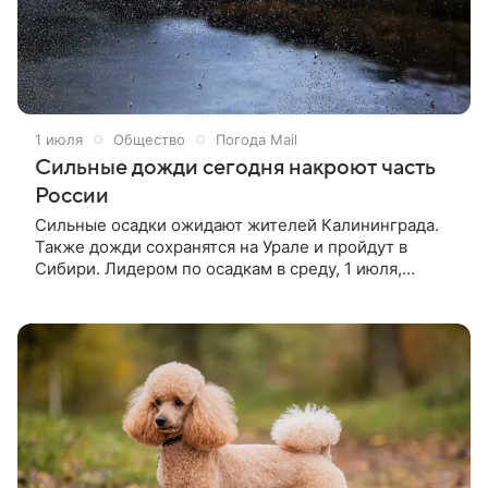
1 июля
Общество
Погода Mail
Сильные дожди сегодня накроют часть
России
Сильные осадки ожидают жителей Калининграда.
Также дожди сохранятся на Урале и пройдут в
Сибири. Лидером по осадкам в среду, 1 июля,
окажется Урал. На Екатеринбург в июне вылилось
почти три месячных нормы влаги. Сегодня и завтра
дожди продолжатся, но интенсивность снизится. В
Перми — +22 °С, в Екатеринбурге — +22 °С, в
Челябинске — +24 °С, в Уфе — +21 °С, в Оренбурге
— +24 °С.