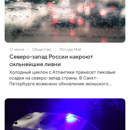
17 июня
Общество
Погода Mail
Северо-запад России накроют
сильнейшие ливни
Холодный циклон с Атлантики принесет пиковые
осадки на северо-запад страны. В Санкт-
Петербурге возможно обновление июньского
рекорда по дождям. Большая часть Европейской
России до конца рабочей недели останется под
влиянием мощного атлантического циклона.
Сегодня, 17 июня, дождевые облака накроют
обширную территорию — от арктического
побережья до предгорий Кавказа. При этом
интенсивность осадков окажется неравномерной: