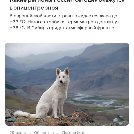
в эпицентре зноя
В европейской части страны ожидается жара до
+33 °С. На юге столбики термометров достигнут
+36 °С. В Сибирь придет атмосферный фронт с
дождями. Самый горячий воздух в четверг, 6
августа, ожидается на юге России. Там местами
разогреет до +36 °С. В Севастополе термометр
покажет +32 °С, в Сочи — +30 °С, в Новороссийске
— +33 °С, в Краснодаре — +35 °С.
29 июля
Общество
Погода Mail