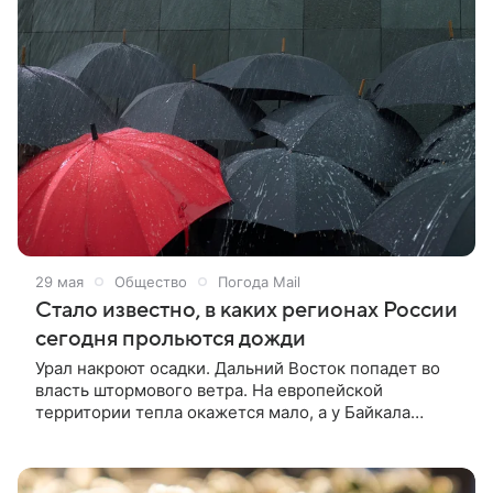
29 мая
Общество
Погода Mail
Стало известно, в каких регионах России
сегодня прольются дожди
Урал накроют осадки. Дальний Восток попадет во
власть штормового ветра. На европейской
территории тепла окажется мало, а у Байкала
установится 30-градусная жара. На Дальнем
Востоке штормовая погода в пятницу, 29 мая, из
Приморья перейдет на юг Сахалина и Курилы.