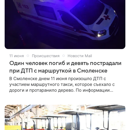
если в южных и центральных районах ожидаются
умеренные, то северо‑запад окажется в эпицентре
непогоды. Об этом написали в издании
«Метеовести».
11 июня
Происшествия
Новости Mail
Один человек погиб и девять пострадали
при ДТП с маршруткой в Смоленске
В Смоленске днем 11 июня произошло ДТП с
участием маршрутного такси, которое съехало с
дороги и протаранило дерево. По информации
издания, один человек погиб на месте, девять
пассажиров получили ранения и были доставлены в
больницы.