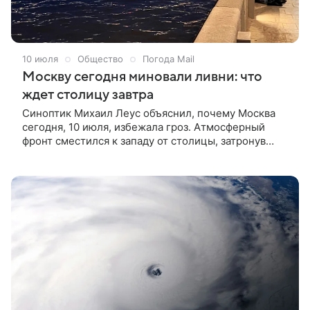
10 июля
Общество
Погода Mail
Москву сегодня миновали ливни: что
ждет столицу завтра
Синоптик Михаил Леус объяснил, почему Москва
сегодня, 10 июля, избежала гроз. Атмосферный
фронт сместился к западу от столицы, затронув
лишь окраины. Погода в столице сегодня, 10 июля,
порадовала: москвичам повезло избежать
серьезных осадков, и день прошел сравнительно
спокойно. Причина такого благоприятного расклада
— расположение атмосферного фронта, который
вытянулся по западным районам Подмосковья, а
грозовые очаги сместились вдоль него с
юго‑востока на северо‑запад, сообщил синоптик
Михаил Леус.