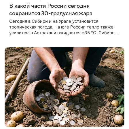
В какой части России сегодня
сохранится 30-градусная жара
Сегодня в Сибири и на Урале установится
тропическая погода. На юге России тепло также
усилится: в Астрахани ожидается +35 °С. Сибирь от
севера до юга в среду, 29 июля, наполнится теплом.
В Салехарде столбик термометра поднимется до
+32 °С, в Норильске — до +27 °С, в Тюмени — до
+32 °С, в Омске — до +31 °С, в Новосибирске — до
+27 °С, в Иркутске — до +28 °С. Самая сильная
аномалия установится на севере, там даже дожди
не смогут сбить прогрев.