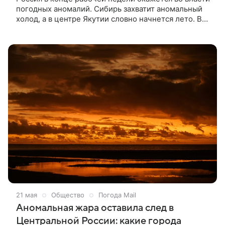
погодных аномалий. Сибирь захватит аномальный
холод, а в центре Якутии словно начнется лето. В
пятницу, 22 мая, Сибирь окутает аномальный холод,
который не покинет округ ближайшие дни.
Температура днем окажется ниже климатической
нормы на семь-девять градусов. К похолоданию
прибавятся дожди. В Салехарде термометр
покажет +3 °С, в Омске — +15 °С, в Новосибирске
— +7 °С, в Томске — +4 °С. В ночные и утренние
часы возможны заморозки.
21 мая
Общество
Погода Mail
Аномальная жара оставила след в
Центральной России: какие города