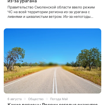
из-за урагана
Правительство Смоленской области ввело режим
ЧС на всей территории региона из-за урагана с
ливнями и шквалистым ветром. Из-за непогоды
погибли два человека — женщина 1960 года
рождения и ребенок 2017 года рождения, на
которого упало дерево. Около 15 тыс. жителей
остались без света, повреждены 34 линии
электропередачи. Об этом сообщила пресс-служба
регионального правительства.
6 августа
Общество
Погода Mail
Какие регионы России сегодня окажутся