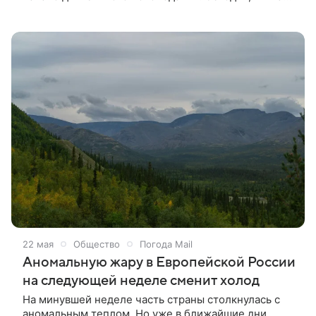
на Русскую равнину начнет оказывать влияние
североатлантический циклон. Его приближение
уже дало о себе знать накануне: в отдельных
районах Москвы и Подмосковья прошли грозы с
дождем. Об этом сообщили в издании
«Метеовести».
22 мая
Общество
Погода Mail
Аномальную жару в Европейской России
на следующей неделе сменит холод
На минувшей неделе часть страны столкнулась с
аномальным теплом. Но уже в ближайшие дни