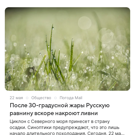
преподнесет сюрприз: в пятницу, 29 мая, обещают
самый холодный день. На территории от Смоленска
до Казани температура днем составит около +10 °C.
Об этом написал в Telegram-канале глава
прогностического центра «Метео» Александр
Шувалов.
22 мая
Общество
Погода Mail
После 30-градусной жары Русскую
равнину вскоре накроют ливни
Циклон с Северного моря принесет в страну
осадки. Синоптики предупреждают, что это лишь
начало длительного похолодания. Сегодня, 22 мая,