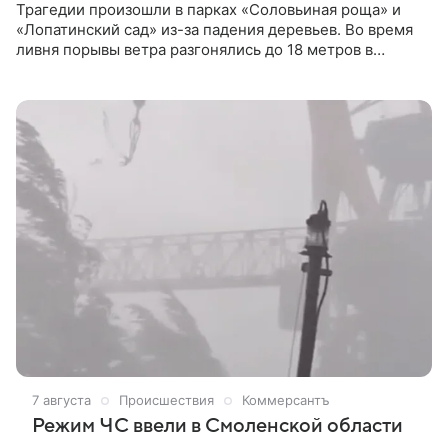
Трагедии произошли в парках «Соловьиная роща» и
«Лопатинский сад» из-за падения деревьев. Во время
ливня порывы ветра разгонялись до 18 метров в
секунду. В четверг, 6 августа, в Смоленске во время
сильного ливня погибли два человека:
несовершеннолетний ребенок и женщина.
Происшествия случились в городских парках. В
«Соловьиной роще» на несовершеннолетнего упало
дерево, в «Лопатинском саду» погибла женщина.
Информацию подтвердил глава города Александр
Новиков.
7 августа
Происшествия
Коммерсантъ
Режим ЧС ввели в Смоленской области