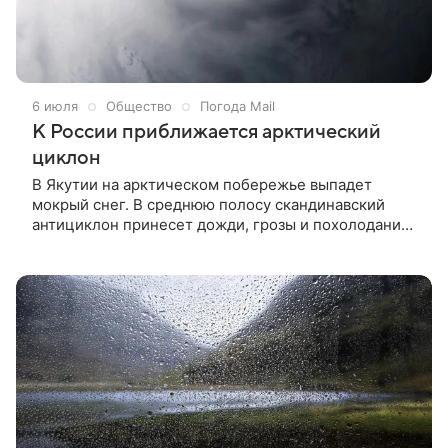
6 июля
Общество
Погода Mail
К России приближается арктический
циклон
В Якутии на арктическом побережье выпадет
мокрый снег. В среднюю полосу скандинавский
антициклон принесет дожди, грозы и похолодание.
В Сибири в понедельник, 6 июля, ожидается
арктическое вторжение. Холодный циклон
принесет северный ветер и дожди. В Красноярске
столбик термометра упадет до +22 °С. Юго-запад
Сибири останется в стороне от холодного
вмешательства: в Омске и Новосибирске
сохранится температура +28 °С. Самая сильная
жара сосредоточится ближе к Байкалу: в Иркутске
— +32 °С.