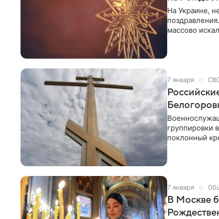
На Украине, н
поздравления
массово искал
несмотря на 
Об этом сообщ
Google Trends
7 января
СВ
Российские
Белогоров
Военнослужащ
группировки 
поклонный кр
Луганской На
сообщили РИА
7 января
Об
В Москве б
Рождестве