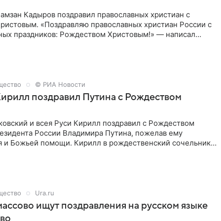
Рамзан Кадыров поздравил православных христиан с
ристовым. «Поздравляю православных христиан России с
вных праздников: Рождеством Христовым!» — написал
ем Telegram-канале.
щество
© РИА Новости
ирилл поздравил Путина с Рождеством
ковский и всея Руси Кирилл поздравил с Рождеством
езидента России Владимира Путина, пожелав ему
я и Божьей помощи. Кирилл в рождественский сочельник
его благословения российскому лидеру, правительству и
силам РФ.
щество
Ura.ru
ассово ищут поздравления на русском языке
тво