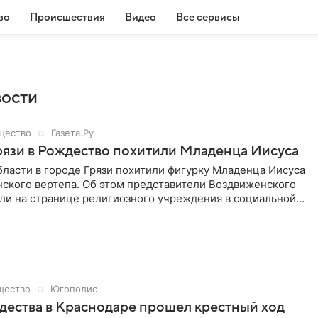
во
Происшествия
Видео
Все сервисы
вости
щество
Газета.Ру
рязи в Рождество похитили Младенца Иисуса
ласти в городе Грязи похитили фигурку Младенца Иисуса
нского вертепа. Об этом представители Воздвиженского
ли на странице религиозного учреждения в социальной
те».
щество
Югополис
дества в Краснодаре прошел крестный ход