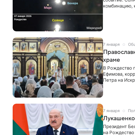
комбинацию, 
звездой». По
Венера и Марс
Последний раз
7 января
Об
Православ
храме
В Рождество 
Ефимова, корр
Петра на Искр
рождественск
7 января
Пол
Лукашенко 
Президент Бе
на Рождество 