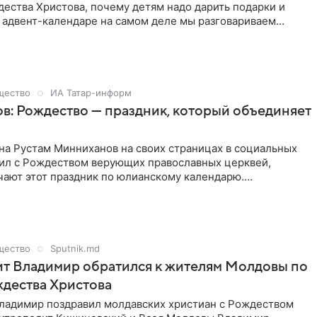
ества Христова, почему детям надо дарить подарки и
 адвент-календаре на самом деле мы разговариваем
тоятелем храма во имя Святого Николая Угодника
Владимиром Кузьминых из Ангарска.
щество
ИА Татар-информ
: Рождество — праздник, который объединяет
на Рустам Минниханов на своих страницах в социальных
вил с Рождеством верующих православных церквей,
чают этот праздник по юлианскому календарю.
и светлый праздник — Рождество Христово — отмечает
славный мир. От всей души поздравляю всех православных
данным днем! Желаю добра, счастья и благополучия», —
РТ в своем блоге в мессенджере MAX.
щество
Sputnik.md
т Владимир обратился к жителям Молдовы по
дества Христова
ладимир поздравил молдавских христиан с Рождеством