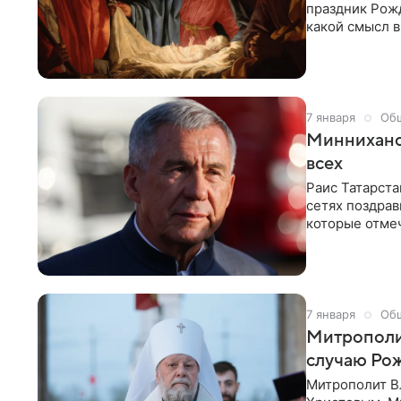
праздник Рожд
какой смысл в
сегодня с нас
протоиереем 
7 января
Об
Минниханов
всех
Раис Татарста
сетях поздра
которые отме
«Прекрасный 
сегодня право
с этим долгож
написал Раис 
7 января
Об
Митрополи
случаю Рож
Митрополит В