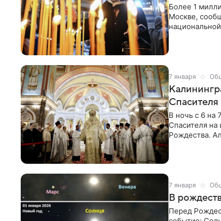
Более 1 милл
Москве, сооб
национальной
Сучков. «Всег
Посетили Рож
сказал Сучков
Рождественск
7 января
Об
Калинингра
Спасителя
В ночь с 6 на
Спасителя на 
Рождества. А
поделился фо
сетях.
7 января
Об
В рождеств
Перед Рождес
событие: Солн