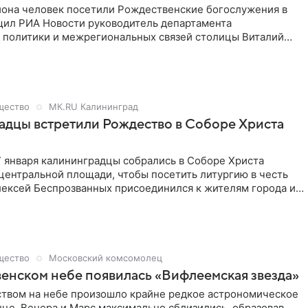
иона человек посетили Рождественские богослужения в
щил РИА Новости руководитель департамента
 политики и межрегиональных связей столицы Виталий
о 534 храма (где проводили богослужения — ред.).
дественские богослужения более миллиона человек», —
, отвечая на вопрос, сколько людей посетило
ие богослужения.
щество
МК.RU Калининград
дцы встретили Рождество в Соборе Христа
 7 января калининградцы собрались в Соборе Христа
центральной площади, чтобы посетить литургию в честь
лексей Беспрозванных присоединился к жителям города и
тографиями с праздничного богослужения в социальных
щество
Московский комсомолец
енском небе появилась «Вифлеемская звезда»
твом на небе произошло крайне редкое астрономическое
це, Венера и Марс максимально сблизились, образовав