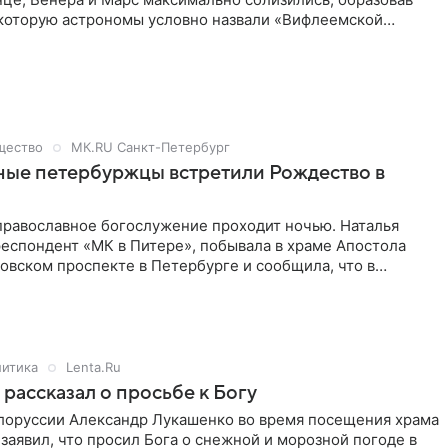
которую астрономы условно назвали «Вифлеемской
 данным Лаборатории солнечной астрономии ИКИ РАН,
 подошли к Солнцу на критически близкое расстояние.
 подобное сближение фиксировалось в 2019 году.
щество
МК.RU Санкт-Петербург
ные петербуржцы встретили Рождество в
православное богослужение проходит ночью. Наталья
еспондент «МК в Питере», побывала в храме Апостола
овском проспекте в Петербурге и сообщила, что в
ую ночь здесь собралось много верующих.
итика
Lenta.Ru
рассказал о просьбе к Богу
лоруссии Александр Лукашенко во время посещения храма
заявил, что просил Бога о снежной и морозной погоде в