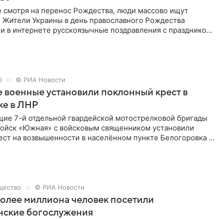
е смотря на перенос Рождества, люди массово ищут
. Жители Украины в день православного Рождества
и в интернете русскоязычные поздравления с праздником,
официальный перенос рождественской даты на 25 декабря.
или украинские СМИ, со ссылкой на статистику сервиса
.
О
© РИА Новости
 военные установили поклонный крест в
ке в ЛНР
ие 7-й отдельной гвардейской мотострелковой бригады
войск «Южная» с войсковым священником установили
ест на возвышенности в населённом пункте Белогоровка в
родной Республике, за который шли ожесточенные бои,
 Новости в пресс-центре группировки войск «Южная».
щество
© РИА Новости
олее миллиона человек посетили
нские богослужения