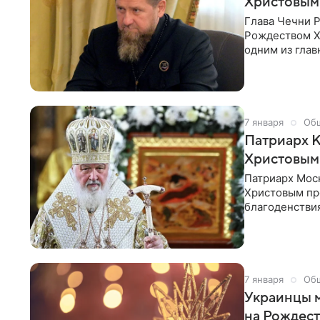
Христовым
Глава Чечни 
Рождеством Х
одним из гла
Кадыров в сво
7 января
Об
Патриарх К
Христовым
Патриарх Мос
Христовым пр
благоденстви
пожелал Божь
вооруженным 
7 января
Об
Украинцы м
на Рождес