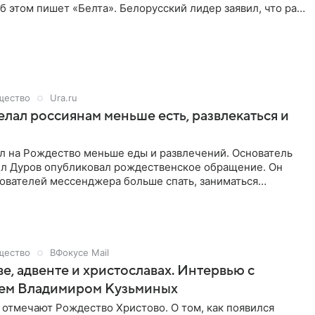
б этом пишет «Белта». Белорусский лидер заявил, что рад
в республике. В частности, Лукашенко указал, что в
ласти выпал снег выше колена.
щество
Ura.ru
лал россиянам меньше есть, развлекаться и
л на Рождество меньше еды и развлечений. Основатель
ел Дуров опубликовал рождественское обращение. Он
зователей мессенджера больше спать, заниматься
 сохранять спокойствие.
щество
ВФокусе Mail
е, адвенте и христославах. Интервью с
ем Владимиром Кузьминых
отмечают Рождество Христово. О том, как появился