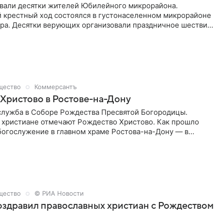
овали десятки жителей Юбилейного микрорайона.
 крестный ход состоялся в густонаселенном микрорайоне
тра. Десятки верующих организовали праздничное шествие
Чекистов к храму Рождества Христова.
щество
Коммерсантъ
Христово в Ростове-на-Дону
служба в Соборе Рождества Пресвятой Богородицы.
 христиане отмечают Рождество Христово. Как прошло
богослужение в главном храме Ростова-на-Дону — в
«Ъ-Ростов».
щество
© РИА Новости
здравил православных христиан с Рождеством