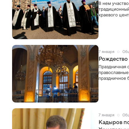
В нем участв
традиционный
краевого цен
по Проспекту 
7 января
Об
Рождество 
Праздничная 
православные
праздничное 
фотогалерее 
7 января
Об
Кадыров по