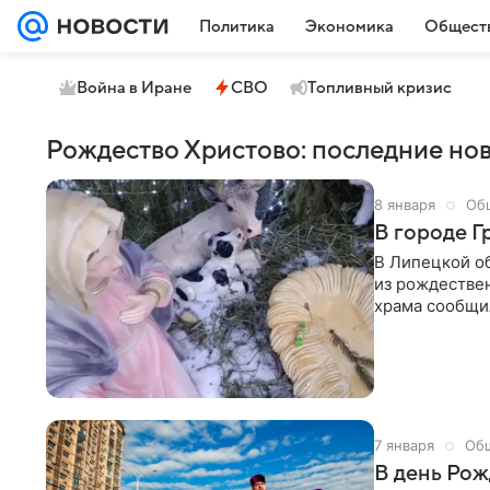
Политика
Экономика
Общест
Война в Иране
СВО
Топливный кризис
Рождество Христово: последние но
8 января
Об
В городе Г
В Липецкой об
из рождестве
храма сообщи
сети «ВКонтак
7 января
Об
В день Рож