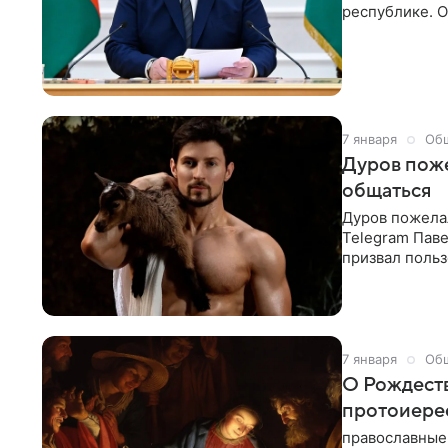
республике. О
снежной зиме 
Гомельской об
7 января
Об
Дуров поже
общаться
Дуров пожела
Telegram Пав
призвал поль
творчеством и
7 января
Об
О Рождеств
протоиере
православные 