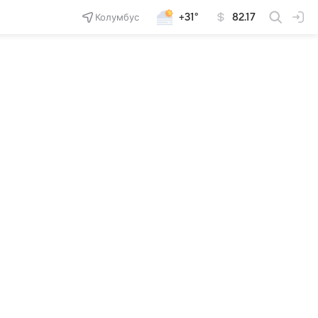
Колумбус
+31°
82.17