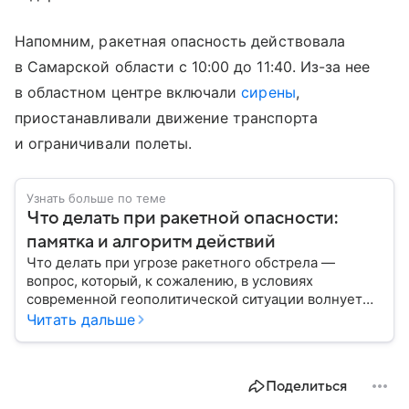
Напомним, ракетная опасность действовала
в Самарской области с 10:00 до 11:40. Из-за нее
в областном центре включали
сирены
,
приостанавливали движение транспорта
и ограничивали полеты.
Узнать больше по теме
Что делать при ракетной опасности:
памятка и алгоритм действий
Что делать при угрозе ракетного обстрела —
вопрос, который, к сожалению, в условиях
современной геополитической ситуации волнует
все больше людей. В материале мы рассказываем,
Читать дальше
как действовать при ракетной атаке, какие шаги
предпринять на улице и в помещении, а также о
том, как максимально обезопасить себя от
Поделиться
возможной угрозы.