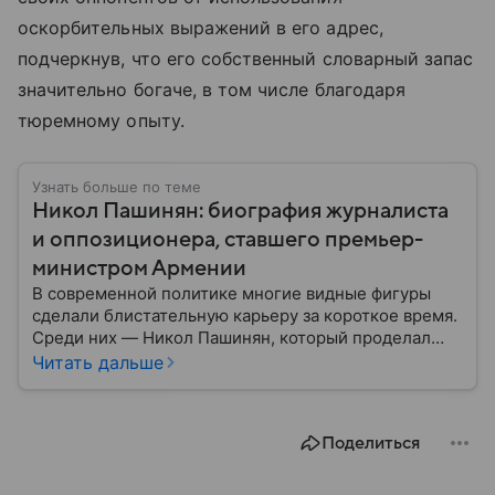
оскорбительных выражений в его адрес,
подчеркнув, что его собственный словарный запас
значительно богаче, в том числе благодаря
тюремному опыту.
Узнать больше по теме
Никол Пашинян: биография журналиста
и оппозиционера, ставшего премьер-
министром Армении
В современной политике многие видные фигуры
сделали блистательную карьеру за короткое время.
Среди них — Никол Пашинян, который проделал
путь от журналиста и оппозиционера до главы
Читать дальше
правительства. Рассказываем, что это за человек и
как он относится к России.
Поделиться