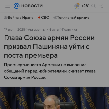
+28°
Война в Иране
СВО
Топливный кризис
17 июля 2025
Аргументы и факты
Политика
Глава Союза армян России
призвал Пашиняна уйти с
поста премьера
Премьер-министр Армении не выполнил
обещаний перед избирателями, считает глава
Союза армян России.