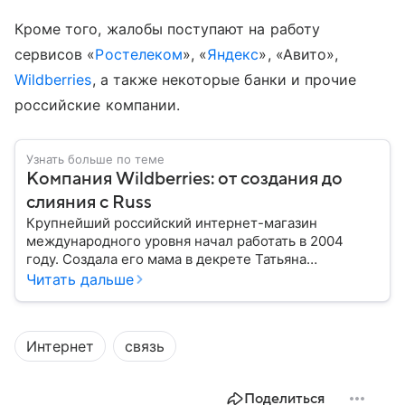
Кроме того, жалобы поступают на работу
сервисов «
Ростелеком
», «
Яндекс
», «Авито»,
Wildberries
, а также некоторые банки и прочие
российские компании.
Узнать больше по теме
Компания Wildberries: от создания до
слияния с Russ
Крупнейший российский интернет-магазин
международного уровня начал работать в 2004
году. Создала его мама в декрете Татьяна
Бакальчук. Сегодня владелица Wildberries — одна
Читать дальше
из богатейших женщин России и мира. Историю
компании читайте в нашем материале.
Интернет
связь
Поделиться