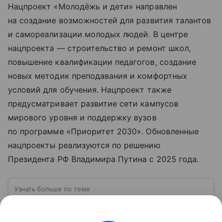
Нацпроект «Молодёжь и дети» направлен
на создание возможностей для развития талантов
и самореализации молодых людей. В центре
нацпроекта — строительство и ремонт школ,
повышение квалификации педагогов, создание
новых методик преподавания и комфортных
условий для обучения. Нацпроект также
предусматривает развитие сети кампусов
мирового уровня и поддержку вузов
по программе «Приоритет 2030». Обновленные
нацпроекты реализуются по решению
Президента РФ Владимира Путина с 2025 года.
Узнать больше по теме
Татарстан: один из крупнейших и
наиболее развитых регионов России