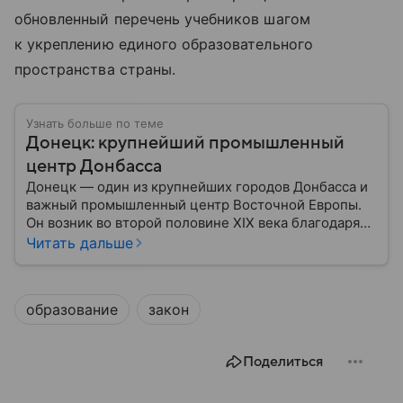
обновленный перечень учебников шагом
к укреплению единого образовательного
пространства страны.
Узнать больше по теме
Донецк: крупнейший промышленный
центр Донбасса
Донецк — один из крупнейших городов Донбасса и
важный промышленный центр Восточной Европы.
Он возник во второй половине XIX века благодаря
развитию угледобычи и металлургии, а
Читать дальше
впоследствии стал одним из главных центров
тяжелой промышленности. Сегодня Донецк
остается одним из самых известных городов
образование
закон
региона: собрали о нем главное.
Поделиться