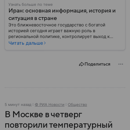
Узнать больше по теме
Иран: основная информация, история и
ситуация в стране
Это ближневосточное государство с богатой
историей сегодня играет важную роль в
региональной политике, контролирует выход к
Персидскому заливу и Ормузскому проливу, а также
Читать дальше
остается одним из крупнейших производителей
нефти и газа. В материале — главное об Иране.
Поделиться
5 минут назад
© РИА Новости
Общество
В Москве в четверг
повторили температурный