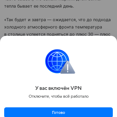
тепла бывает ее последний день.
«Так будет и завтра — ожидается, что до подхода
холодного атмосферного фронта температура
в столице успеется подняться до плюс 30 — плюс
32 градусов», — уточнил синоптик.
По словам Леуса, с большой долей вероятности
у лета это будет последняя возможность улучшить
свой рекорд.
Поделиться
У вас включ
ён
V
P
N
Отключите, чтобы всё работало
Готово