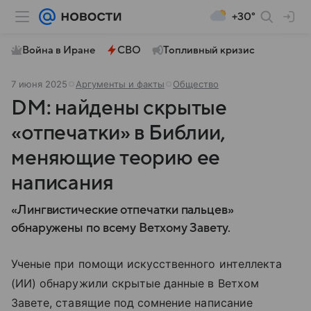
+30°
Война в Иране
СВО
Топливный кризис
7 июня 2025
Аргументы и факты
Общество
DM: найдены скрытые
«отпечатки» в Библии,
меняющие теорию ее
написания
«Лингвистические отпечатки пальцев»
обнаружены по всему Ветхому Завету.
Ученые при помощи искусственного интеллекта
(ИИ) обнаружили скрытые данные в Ветхом
Завете, ставящие под сомнение написание