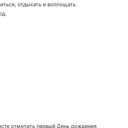
иться, отдыхать и воплощать
од.
есте отметить первый День рождения