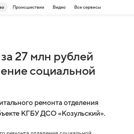
во
Происшествия
Видео
Все сервисы
за 27 млн рублей
ение социальной
питального ремонта отделения
бъекте КГБУ ДСО «Козульский».
го ремонта отделения социальной