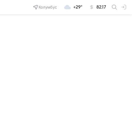
Колумбус
+29°
82.17