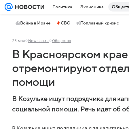
Политика
Экономика
Общест
Война в Иране
СВО
Топливный кризис
25 мая
Newslab.ru
Общество
В Красноярском крае 
отремонтируют отдел
помощи
В Козульке ищут подрядчика для ка
социальной помощи. Речь идет об о
В Козульке ищут подрядчика для капитально