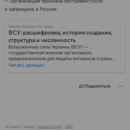
*- организация признана экстремистской
и запрещена в России.
Узнать больше по теме
ВСУ: расшифровка, история создания,
структура и численность
Вооруженные силы Украины (ВСУ) —
государственная военная организация,
предназначенная для защиты интересов страны
военным путем. Была создана после
Читать дальше
провозглашения независимости Украины в 1991
году. В материале — главное по теме.
Поделиться
40 минут назад
Новости Mail
СВО