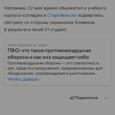
Напомним, 22 мая здания общежития и учебного
корпуса колледжа в
Старобельске
подверглись
обстрелу со стороны украинских боевиков.
В результате погиб 21 студент.
Узнать больше по теме
ПВО: что такое противовоздушная
оборона и как она защищает небо
Противовоздушная оборона — это совокупность
сил, средств и вооружения, предназначенных для
обнаружения, сопровождения и уничтожения
средств воздушного нападения. Современные
Читать дальше
системы ПВО считаются одним из ключевых
элементов обеспечения национальной
безопасности любого государства: собрали о них
Поделиться
главное.