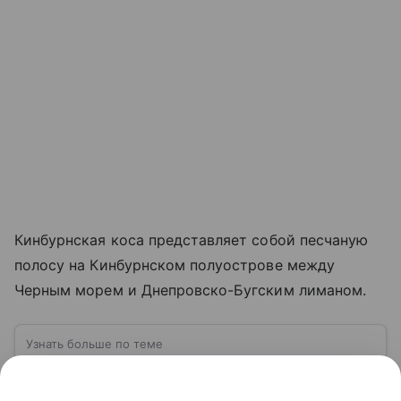
Кинбурнская коса представляет собой песчаную
полосу на Кинбурнском полуострове между
Черным морем и Днепровско-Бугским лиманом.
Узнать больше по теме
ВСУ: расшифровка, история создания,
структура и численность