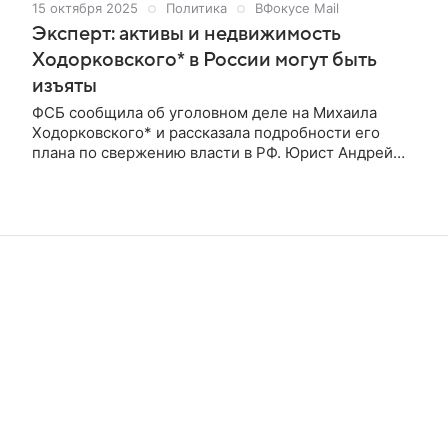
15 октября 2025
Политика
ВФокусе Mail
Эксперт: активы и недвижимость
Ходорковского* в России могут быть
изъяты
ФСБ сообщила об уголовном деле на Михаила
Ходорковского* и рассказала подробности его
плана по свержению власти в РФ. Юрист Андрей
Бендер прокомментировал для ВФокусе Mail
дальнейшую судьбу уголовного дела. ФСБ
возбудила уголовное дело против бывшего главы
ЮКОСа Михаила Ходорковского*. Россиянин
обвиняется в насильственном захвате власти,
организации террористического сообщества и
публичных призывах к террористической
деятельности.По данным силовиков,
Ходорковский* вместе с «Антивоенным комитетом
России»** планировал свергнуть власть в РФ, а
после изменить конституционный строй.В 2023
году в Берлине обвиняемые встретились, чтобы
принять уставной документ, по которому власть в
РФ должна быть ликвидирована.Также выяснилось,