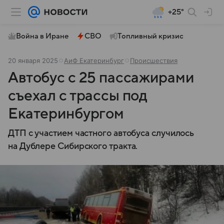
+25°
Война в Иране
СВО
Топливный кризис
20 января 2025
АиФ Екатеринбург
Происшествия
Автобус с 25 пассажирами
съехал с трассы под
Екатеринбургом
ДТП с участием частного автобуса случилось
на Дублере Сибирского тракта.