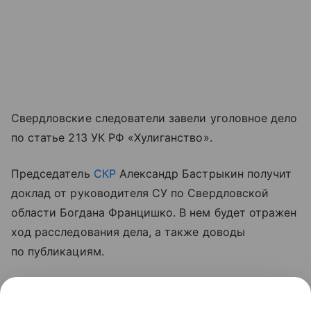
Свердловские следователи завели уголовное дело
по статье 213 УК РФ «Хулиганство».
Председатель
СКР
Александр Бастрыкин получит
доклад от руководителя СУ по Свердловской
области Богдана Францишко. В нем будет отражен
ход расследования дела, а также доводы
по публикациям.
Напомним, что в Екатеринбурге толпа нетрезвой
молодежи набросилась на прохожих из-