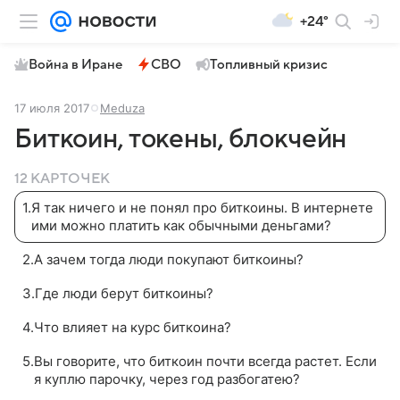
+24°
Война в Иране
СВО
Топливный кризис
17 июля 2017
Meduza
Биткоин, токены, блокчейн
12 КАРТОЧЕК
1
.
Я так ничего и не понял про биткоины. В интернете
ими можно платить как обычными деньгами?
2
.
А зачем тогда люди покупают биткоины?
3
.
Где люди берут биткоины?
4
.
Что влияет на курс биткоина?
5
.
Вы говорите, что биткоин почти всегда растет. Если
я куплю парочку, через год разбогатею?