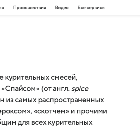
во
Происшествия
Видео
Все сервисы
е курительных смесей,
«Спайсом» (от англ.
spice
ин из самых распространенных
сероксом», «скотчем» и прочими
бщим для всех курительных