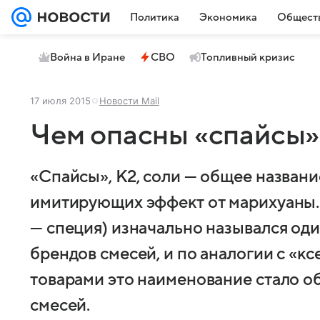
Политика
Экономика
Общест
Война в Иране
СВО
Топливный кризис
17 июля 2015
Новости Mail
Чем опасны «спайсы»
«Спайсы», К2, соли — общее названи
имитирующих эффект от марихуаны. 
— специя) изначально назывался од
брендов смесей, и по аналогии с «к
товарами это наименование стало о
смесей.