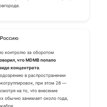
овгороде.
 Россию
по контролю за оборотом
говорил, что MDMB попало
 виде концентрата
.
одозрению в распространении
ркогруппировок, при этом 28 —
мотря на то, что внесение
х обычно занимает около года,
екабре.