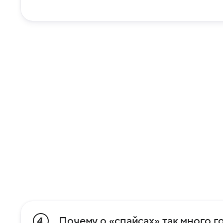
Почему о «спайсах» так много г
4