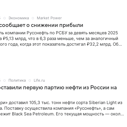
5
Экономика
Market Power
 сообщает о снижении прибыли
ль компании Русснефть по РСБУ за девять месяцев 2025
а ₽5,13 млрд, что в 6,3 раза меньше, чем за аналогичный
го года, когда этот показатель достигал ₽32,2 млрд. Об
ся в отчетности компании.
5
Политика
Life.ru
оставили первую партию нефти из России на
и» доставил 105,3 тыс. тонн нефти сорта Siberian Light из
. Поставку осуществила компания «Русснефть», а сам
ежит Black Sea Petroleum. Его текущая мощность — около
нефти в год, однако к 2028 году предприятие планирует
ем переработки до 4 млн тонн.