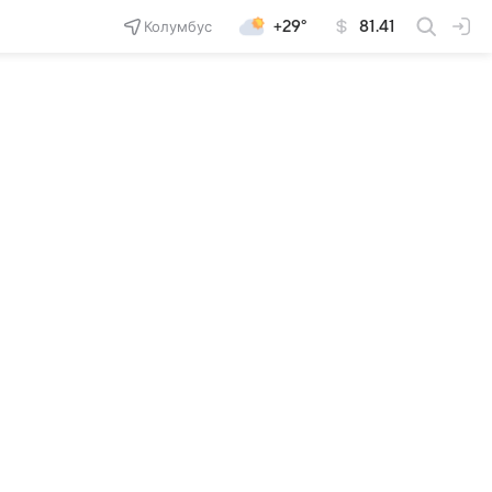
Колумбус
+29°
81.41