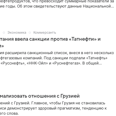
нефтепродуктов, что превосходит суммарные показатели за
ие годы. Об этом свидетельствуют данные Национальной
тики Грузии, которые проанализировал ТАСС.
5
Экономика
Коммерсантъ
ания ввела санкции против «Татнефти» и
и»
я расширила санкционный список, внеся в него несколько
фтегазовых компаний. Под санкции подпали «Татнефть»
 «Русснефть», «ННК-Ойл» и «Руснефтегаз». В общей
перечень включили 24 физических и юридических лиц.
омлению на сайте британского правительства, в
писок также вошли эмиратская Saphira Energy и
компании Redwood Global Supply и Tejarinaft.
мализовать отношения с Грузией
ний с Грузией. Главное, чтобы Грузия не становилась
лиси демонстрирует здоровый прагматизм, тенденцию к
го слова.