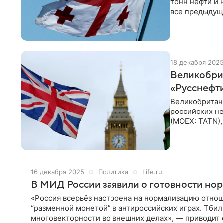
тонн нефти и 
все предыдущ
службы статис
18 декабря 202
Великобрит
«Русснефт
Великобритани
российских не
(MOEX: TATN),
сложности в 
Согласно увед
санкционный с
трейдинговые 
16 декабря 2025
Политика
Life.ru
В МИД России заявили о готовности нор
«Россия всерьёз настроена на нормализацию отноше
“разменной монетой” в антироссийских играх. Тби
многовекторности во внешних делах», — приводит е