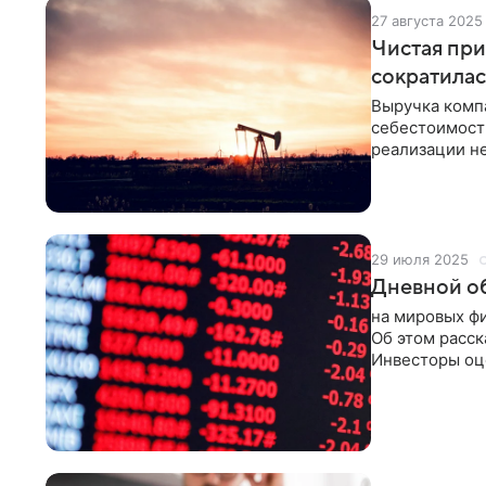
27 августа 2025
Чистая при
сократилас
Выручка компа
себестоимость
реализации не
₽60,36 млрд, 
₽55,54 млрд.
29 июля 2025
Дневной об
на мировых ф
Об этом расс
Инвесторы оц
соглашения м
корпоративно