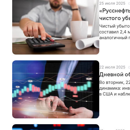
25 июля 2025
«Русснефть
чистого уб
Чистый убыто
составил 2,4 
аналогичный 
Об этом пише
22 июля 2025
Дневной об
Во вторник, 2
динамика: ин
в США и наблю
рассказывает