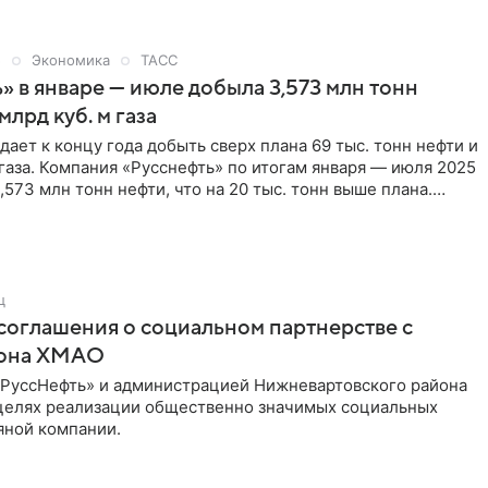
5
Экономика
ТАСС
» в январе — июле добыла 3,573 млн тонн
 млрд куб. м газа
ает к концу года добыть сверх плана 69 тыс. тонн нефти и
 газа. Компания «Русснефть» по итогам января — июля 2025
,573 млн тонн нефти, что на 20 тыс. тонн выше плана.
остигла 1,2 млрд куб. м, превысив плановый показатель на
, сообщается в корпоративной газете компании.
ц
соглашения о социальном партнерстве с
йона ХМАО
РуссНефть» и администрацией Нижневартовского района
целях реализации общественно значимых социальных
яной компании.