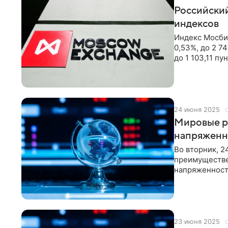
Российски
индексов
Индекс Мосбир
0,53%, до 2 7
до 1 103,11 пу
24 июня 2025
Мировые ры
напряженн
Во вторник, 
преимуществе
напряженност
«Финам» Маго
23 июня 2025