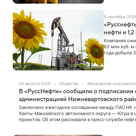
5 сентября 202
«Русснефть
нефти и 1,2
Компания ожид
63 млн куб. м
года добыла 3
Добыча газа д
38 млн куб. м
29 августа 2025
Общество
Московский комсомоле
В «РуссНефти» сообщили о подписании 
администрацией Нижневартовского ра
Заключено ежегодное соглашение между ПАО НК «
Ханты-Мансийского автономного округа — Югра в 
проектов. Об этом рассказали в пресс-службе нефт