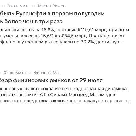
Экономика
Market Power
быль Русснефти в первом полугодии
ь более чем в три раза
нии снизилась на 18,8%, составив ₽119,61 млрд, при этом
 уменьшилась на 15,6% до ₽84,5 млрд. Поступления от
фти на внутреннем рынке упали на 30,2%, достигнув
тогда как на внешнем рынке они увеличились на 5,2% до
Экономика
Финансы Mail
зор финансовых рынков от 29 июля
инансовых рынках сохраняется неоднозначная динамика.
казывает аналитик ФГ «Финам» Магомед Магомедов.
енивают последствия заключенного накануне торгового
ежду США и Евросоюзом, а также готовятся к насыщенной
й и макроэкономической неделе.