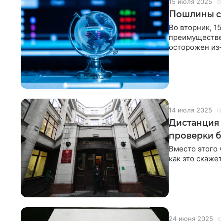
15 июля 2025
Пошлины с
Во вторник, 1
преимуществе
осторожен из
политики и о
рассказывает
14 июля 2025
Дистанция 
проверки 
Вместо этого 
как это скаже
24 июня 2025