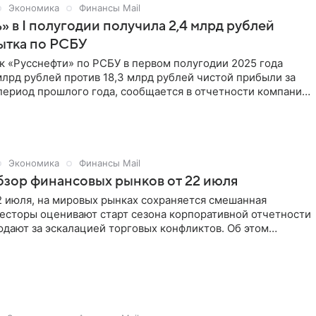
Экономика
Финансы Mail
» в I полугодии получила 2,4 млрд рублей
ытка по РСБУ
к «Русснефти» по РСБУ в первом полугодии 2025 года
млрд рублей против 18,3 млрд рублей чистой прибыли за
период прошлого года, сообщается в отчетности компании.
т «Интерфакс».
Экономика
Финансы Mail
зор финансовых рынков от 22 июля
2 июля, на мировых рынках сохраняется смешанная
весторы оценивают старт сезона корпоративной отчетности
дают за эскалацией торговых конфликтов. Об этом
 аналитик ФГ «Финам» Магомед Магомедов.