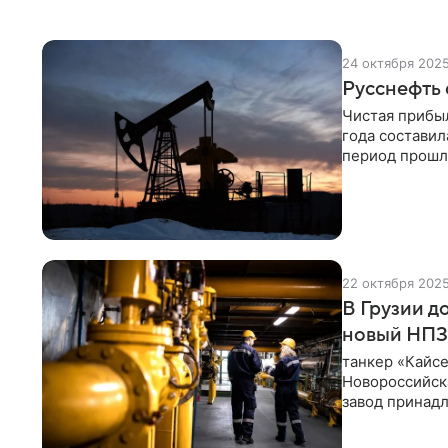
24 октября 202
Русснефть
Чистая прибы
года составил
период прошло
этом сообщает
22 октября 202
В Грузии д
новый НПЗ
танкер «Кайсер
Новороссийска
завод принадл
1,2 млн тонн 
увеличить объ