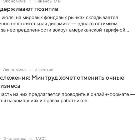
Экономика
Финансы Mail
держивают позитив
5 июля, на мировых фондовых рынках складывается
нно положительная динамика — однако оптимизм
-за неопределенности вокруг американской тарифной
жидания ключевых макроэкономических отчетов. Об этом
 аналитик ФГ «Финам» Магомед Магомедов.
Экономика
Известия
слежения: Минтруд хочет отменить очные
бизнеса
часть из них предлагается проводить в онлайн-формате —
тся на компаниях и правах работников.
Экономика
ТАСС