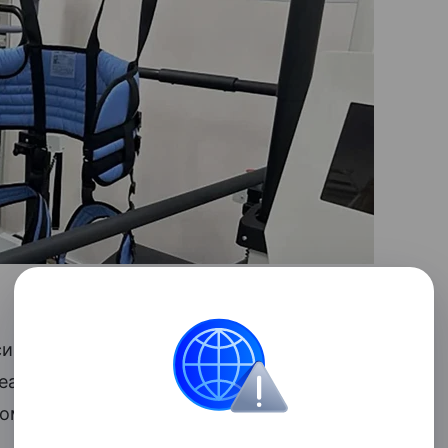
ийского автономного округа получила
еализации нацпроекта
том сообщили в региональном