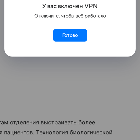
У вас включ
ён
V
P
N
Отключите, чтобы всё работало
Готово
там отделения выстраивать более
 пациентов. Технология биологической