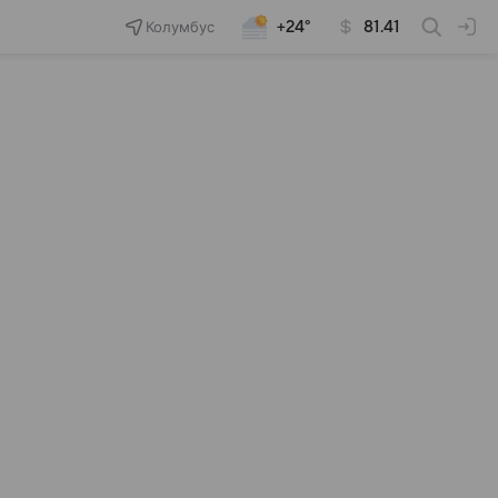
Колумбус
+24°
81.41