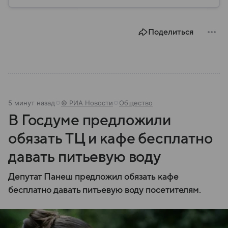
Этот населенный пункт известен стратегическим
расположением у Гибралтарского пролива, богатой
историей и статусом одного из двух испанских
Поделиться
анклавов на африканском континенте: собрали о
нем главное.
5 минут назад
© РИА Новости
Общество
В Госдуме предложили
обязать ТЦ и кафе бесплатно
давать питьевую воду
Депутат Панеш предложил обязать кафе
бесплатно давать питьевую воду посетителям.