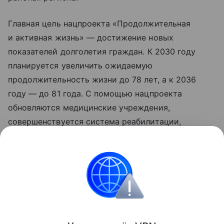
Главная цель нацпроекта «Продолжительная
и активная жизнь» — достижение новых
показателей долголетия граждан. К 2030 году
планируется увеличить ожидаемую
продолжительность жизни до 78 лет, а к 2036
году — до 81 года. С помощью нацпроекта
обновляются медицинские учреждения,
совершенствуется система реабилитации,
развивается сеть национальных
исследовательских центров, идет работа
по цифровизации здравоохранения. Обновленные
нацпроекты реализуются по решению
Президента РФ Владимира Путина с 2025 года.
Поделиться