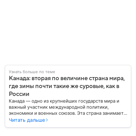
Узнать больше по теме
Канада: вторая по величине страна мира,
где зимы почти такие же суровые, как в
России
Канада — одно из крупнейших государств мира и
важный участник международной политики,
экономики и военных союзов. Эта страна занимает
огромную часть Северной Америки и обладает
Читать дальше
богатыми природными ресурсами, развитой
экономикой и устойчивой политической системой.