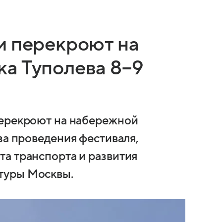
и перекроют на
а Туполева 8−9
перекроют на набережной
за проведения фестиваля,
а транспорта и развития
туры Москвы.