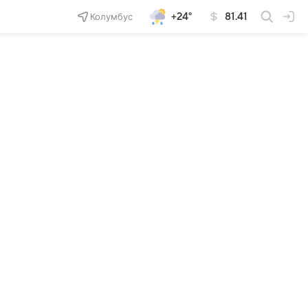
Колумбус
+24°
81.41