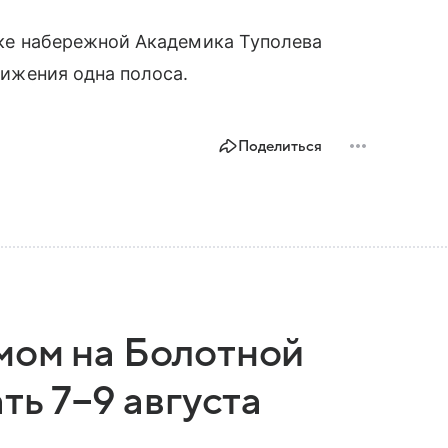
астке набережной Академика Туполева
движения одна полоса.
Поделиться
мом на Болотной
ть 7−9 августа