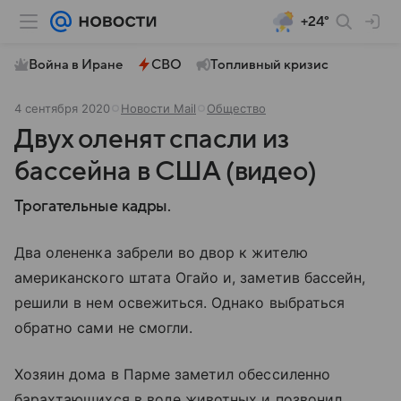
+24°
Война в Иране
СВО
Топливный кризис
4 сентября 2020
Новости Mail
Общество
Двух оленят спасли из
бассейна в США (видео)
Трогательные кадры.
Два олененка забрели во двор к жителю
американского штата Огайо и, заметив бассейн,
решили в нем освежиться. Однако выбраться
обратно сами не смогли.
Хозяин дома в Парме заметил обессиленно
барахтающихся в воде животных и позвонил