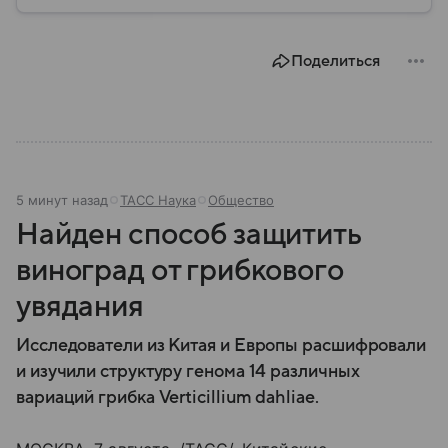
рассказываем, что представляет собой Дагестан,
объясняем его значение сегодня, а также
перечисляем ключевые особенности и факты.
Поделиться
5 минут назад
ТАСС Наука
Общество
Найден способ защитить
виноград от грибкового
увядания
Исследователи из Китая и Европы расшифровали
и изучили структуру генома 14 различных
вариаций грибка Verticillium dahliae.