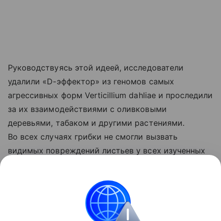
Руководствуясь этой идеей, исследователи
удалили «D-эффектор» из геномов самых
агрессивных форм Verticillium dahliae и проследили
за их взаимодействиями с оливковыми
деревьями, табаком и другими растениями.
Во всех случаях грибки не смогли вызвать
видимых повреждений листьев у всех изученных
видов флоры, что говорит о возможности
создания новых противогрибковых средств,
которые будут подавлять работу этих генов
и защищать растения от гибели, подытожили
ученые.