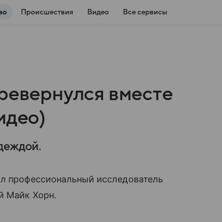
во
Происшествия
Видео
Все сервисы
еревернулся вместе
идео)
деждой.
л профессиональный исследователь
й Майк Хорн.