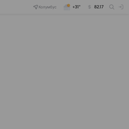
Колумбус
+31°
82.17