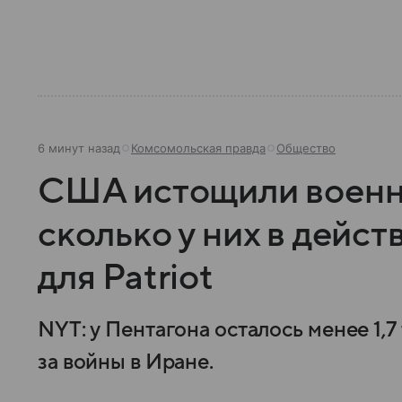
6 минут назад
Комсомольская правда
Общество
США истощили военн
сколько у них в дейс
для Patriot
NYT: у Пентагона осталось менее 1,7 
за войны в Иране.