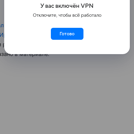
У вас включ
ён
V
P
N
Отключите, чтобы всё работало
ал
боеприпасов на фоне
Готово
Ирана
. По данным газеты The New York
 ракет для систем ПВО Patriot. Ресурсы
зано в материале.