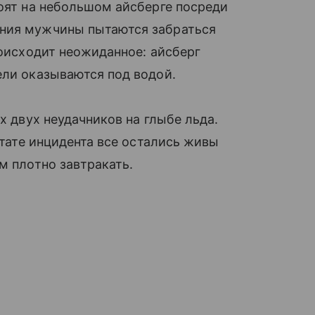
тоят на небольшом айсберге посреди
ения мужчины пытаются забраться
роисходит неожиданное: айсберг
ели оказываются под водой.
х двух неудачников на глыбе льда.
ьтате инцидента все остались живы
м плотно завтракать.