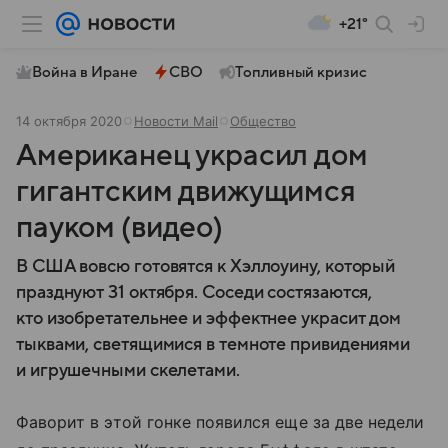
+21°
Война в Иране
СВО
Топливный кризис
14 октября 2020
Новости Mail
Общество
Американец украсил дом
гигантским движущимся
пауком (видео)
В США вовсю готовятся к Хэллоуину, который
празднуют 31 октября. Соседи состязаются,
кто изобретательнее и эффектнее украсит дом
тыквами, светящимися в темноте привидениями
и игрушечными скелетами.
Фаворит в этой гонке появился еще за две недели