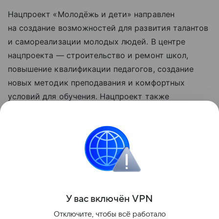
Нацпроект «Молодёжь и дети» направлен
на создание возможностей для развития талантов
и самореализации молодых людей. В центре
нацпроекта — строительство и ремонт школ,
повышение квалификации педагогов, создание
новых методик преподавания и комфортных
условий для обучения. Нацпроект также
предусматривает развитие сети кампусов
мирового уровня и поддержку вузов
по программе «Приоритет 2030». Обновленные
нацпроекты реализуются по решению
Президента РФ Владимира Путина с 2025 года.
Поделиться
У вас включ
ён
V
P
N
Отключите, чтобы всё работало