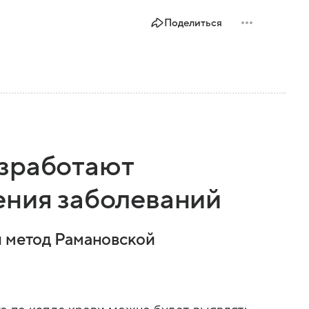
Поделиться
азработают
ения заболеваний
и метод Рамановской