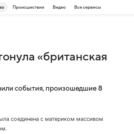
во
Происшествия
Видео
Все сервисы
атонула «британская
вили события, произошедшие 8
была соединена с материком массивом
ом.