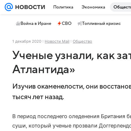
Политика
Экономика
Общест
Война в Иране
СВО
Топливный кризис
1 декабря 2020
Новости Mail
Общество
Ученые узнали, как з
Атлантида»
Изучив окаменелости, они восстано
тысяч лет назад.
В период последнего оледенения Британия 
суши, который ученые прозвали Доггерленд