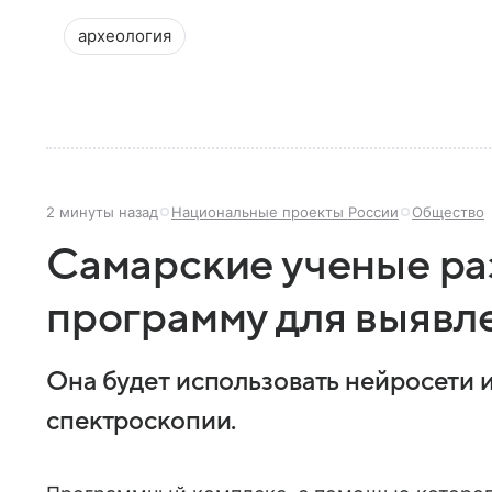
археология
2 минуты назад
Национальные проекты России
Общество
Самарские ученые р
программу для выявл
Она будет использовать нейросети 
спектроскопии.