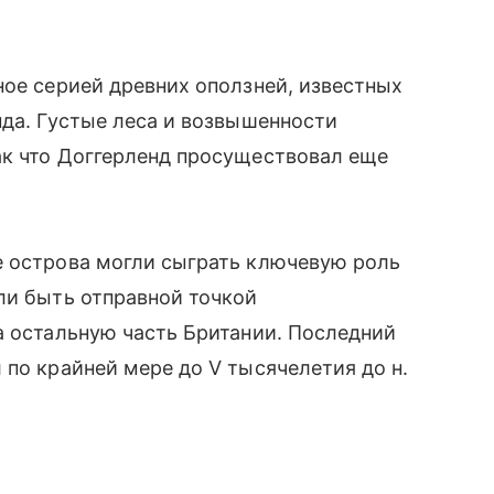
ное серией древних оползней, известных
нда. Густые леса и возвышенности
ак что Доггерленд просуществовал еще
е острова могли сыграть ключевую роль
ли быть отправной точкой
а остальную часть Британии. Последний
 по крайней мере до V тысячелетия до н.