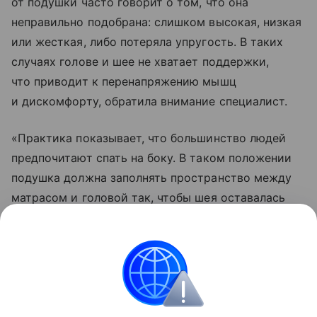
от подушки часто говорит о том, что она
неправильно подобрана: слишком высокая, низкая
или жесткая, либо потеряла упругость. В таких
случаях голове и шее не хватает поддержки,
что приводит к перенапряжению мышц
и дискомфорту, обратила внимание специалист.
«Практика показывает, что большинство людей
предпочитают спать на боку. В таком положении
подушка должна заполнять пространство между
матрасом и головой так, чтобы шея оставалась
на одном уровне со спиной, не прогибаясь вверх
или вниз. Как правило, для сна на боку подходят
подушки высотой 10−14 сантиметров, однако
точный параметр зависит от ширины плеч
и жесткости матраса», — заключила Власова.