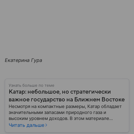
Екатерина Гура
Узнать больше по теме
Катар: небольшое, но стратегически
важное государство на Ближнем Востоке
Несмотря на компактные размеры, Катар обладает
значительными запасами природного газа и
высоким уровнем доходов. В этом материале
разбираем, что из себя представляет это
Читать дальше
государство, где оно расположено, как