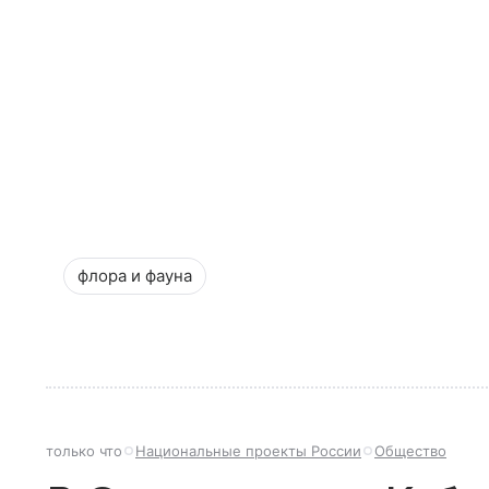
флора и фауна
только что
Национальные проекты России
Общество