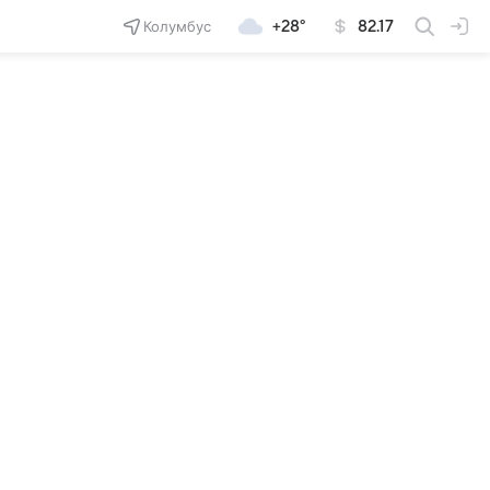
Колумбус
+28°
82.17