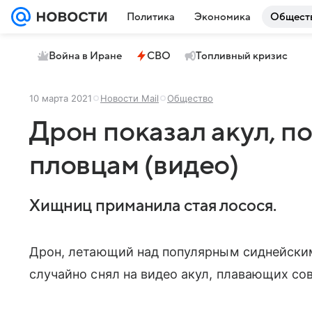
Политика
Экономика
Общест
Война в Иране
СВО
Топливный кризис
10 марта 2021
Новости Mail
Общество
Дрон показал акул, 
пловцам (видео)
Хищниц приманила стая лосося.
Дрон, летающий над популярным сиднейски
случайно снял на видео акул, плавающих со