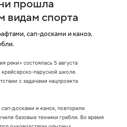
ни прошла
м видам спорта
афтами, сап-досками и каноэ,
ебли.
я реки» состоялась 5 августа
й крейсерско-парусной школе.
тствии с задачами нацпроекта
 сап-досками и каноэ, повторили
учили базовые техники гребли. Во время
я под руководством опытных