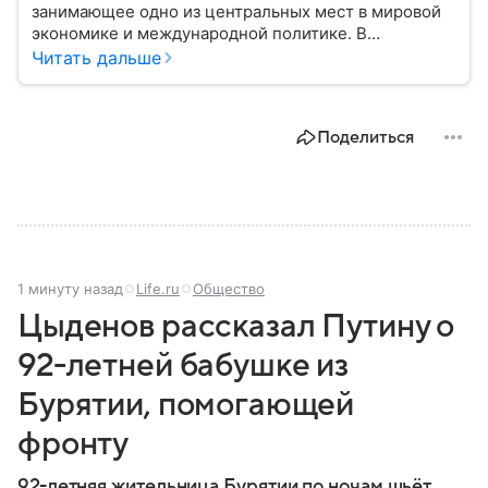
занимающее одно из центральных мест в мировой
экономике и международной политике. В
материале — основные сведения об этой стране.
Читать дальше
Поделиться
1 минуту назад
Life.ru
Общество
Цыденов рассказал Путину о
92-летней бабушке из
Бурятии, помогающей
фронту
92-летняя жительница Бурятии по ночам шьёт