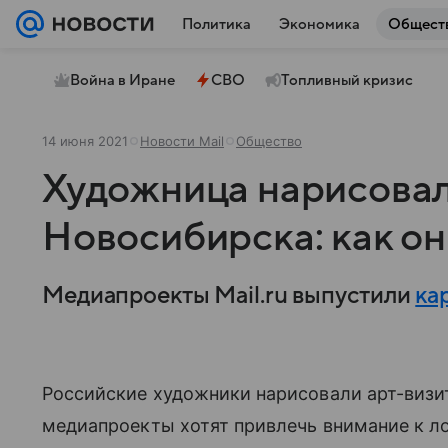
Политика
Экономика
Общест
Война в Иране
СВО
Топливный кризис
14 июня 2021
Новости Mail
Общество
Художница нарисовал
Новосибирска: как он
Медиапроекты Mail.ru выпустили
ка
Российские художники нарисовали арт-визит
медиапроекты хотят привлечь внимание к л