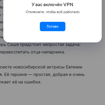
У вас включ
ён
V
P
N
ными оценками, — попадает на службу
Отключите, чтобы всё работало
 — не только раскрыть запутанные дела,
 местного розыска. Однако вместо героя
Готово
ыч) — опытным оперативником, который
читает закрывать глаза на мелкие
ерь Саше предстоит непростая задача:
перевоспитать отца-напарника.
роекте новосибирской актрисы Евгении
. Её героиня — простая, добрая и очень
кает её на ошибки.