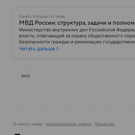
Узнать больше по теме
МВД России: структура, задачи и полно
Министерство внутренних дел Российской Федера
власти, отвечающий за охрану общественного поря
безопасности граждан и реализацию государственн
материале рассказываем, чем занимается МВД Росс
Читать дальше
устроена его структура, кто возглавляет ведомств
шоу
16 минут назад
Комсомольская правда
Общество