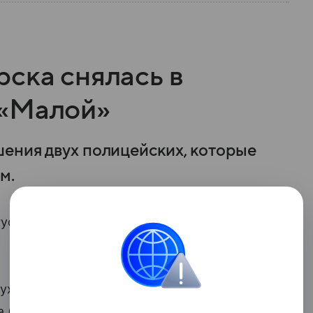
ска снялась в
 «Малой»
ения двух полицейских, которые
м.
густа в 20:00 стартует комедийный
ух полицейских, которые
а (Тимофей Кочнев) — молодой