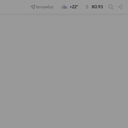
Колумбус
+22°
80.93