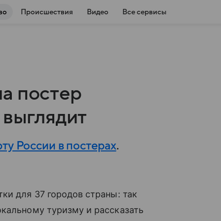
во
Происшествия
Видео
Все сервисы
а постер
 выглядит
рту России в постерах
.
ки для 37 городов страны: так
окальному туризму и рассказать