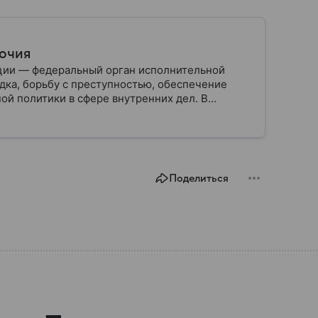
мочия
ции — федеральный орган исполнительной
дка, борьбу с преступностью, обеспечение
ой политики в сфере внутренних дел. В
ии, какие задачи выполняет министерство, как
о и какие полномочия оно имеет.
Поделиться