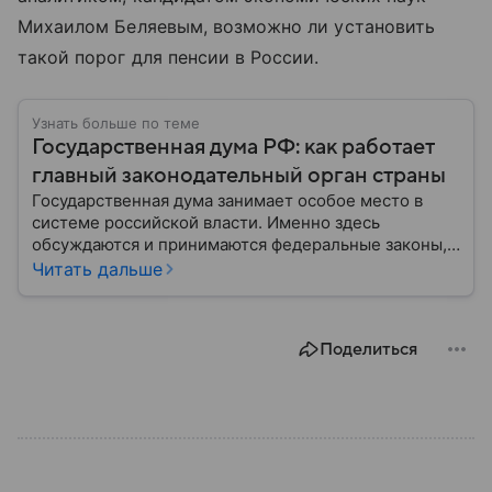
Михаилом Беляевым, возможно ли установить
такой порог для пенсии в России.
Узнать больше по теме
Государственная дума РФ: как работает
главный законодательный орган страны
Государственная дума занимает особое место в
системе российской власти. Именно здесь
обсуждаются и принимаются федеральные законы,
определяющие развитие государства, экономики и
Читать дальше
социальной сферы. Через нижнюю палату
парламента проходят важнейшие решения,
затрагивающие жизнь миллионов граждан.
Поделиться
Разбираемся, как устроена Госдума, какие
полномочия она имеет и как формируется ее
состав.