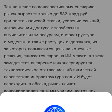
Тем не менее по консервативному сценарию
рынок вырастет только до 582 млрд руб.
при росте ключевой ставки, усилении санкций,
«ограничении доступа к зарубежным
вычислительным ресурсам, инфраструктуре
и моделям, а также растущих издержках», из-
за которых повышаются цены на конечные
решения, снижается спрос на ИИ-услуги, а также
замедляется внедрение и «консервируется
технологическое отставание». «В пятилетней
перспективе инфраструктура под ИИ будет
переходить в облака, рынок начнет
консолидироваться, и мы увидим настоящих
технологических гигантов в искусственном
интеллекте», — прогнозирует основатель AIANA
Данила Егоров.