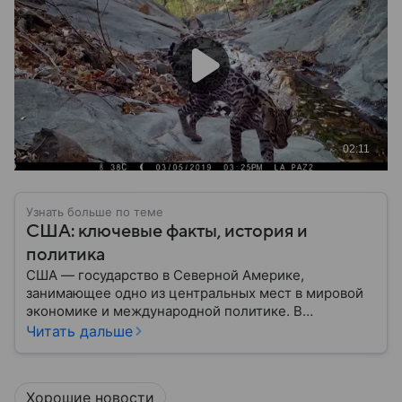
Узнать больше по теме
США: ключевые факты, история и
политика
США — государство в Северной Америке,
занимающее одно из центральных мест в мировой
экономике и международной политике. В
материале — основные сведения об этой стране.
Читать дальше
Хорошие новости