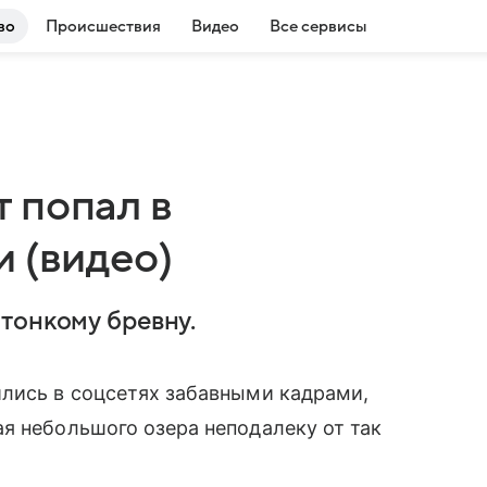
во
Происшествия
Видео
Все сервисы
 попал в
 (видео)
тонкому бревну.
ились в соцсетях забавными кадрами,
я небольшого озера неподалеку от так