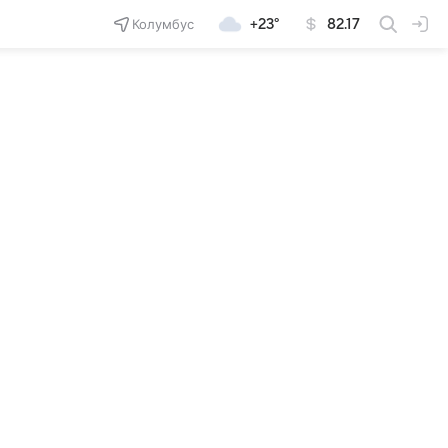
Колумбус
+23°
82.17