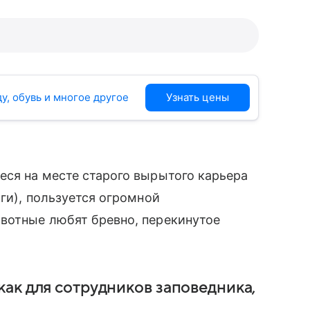
у, обувь и многое другое
Узнать цены
еся на месте старого вырытого карьера
оги), пользуется огромной
ивотные любят бревно, перекинутое
как для сотрудников заповедника,