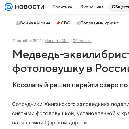
Политика
Экономика
Общест
Война в Иране
СВО
Топливный кризис
11 октября 2021
Новости Mail
Общество
Медведь-эквилибрист
фотоловушку в России
Косолапый решил перейти озеро по 
Сотрудники Хинганского заповедника подел
снятыми фотоловушкой, установленной у кра
называемой Царской дороги.