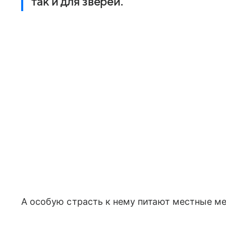
так и для зверей.
А особую страсть к нему питают местные м