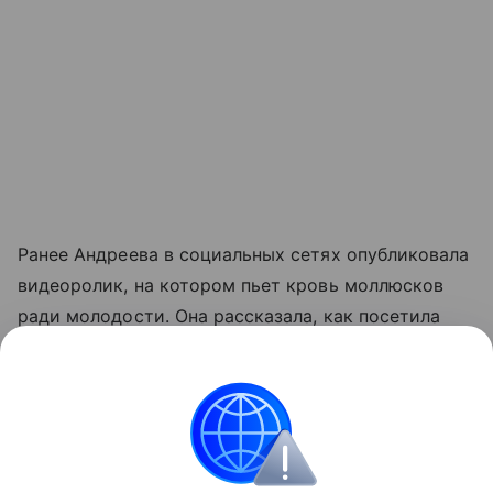
Ранее Андреева в социальных сетях опубликовала
видеоролик, на котором пьет кровь моллюсков
ради молодости. Она рассказала, как посетила
ресторан в Тюмени. Там ей предложили
попробовать кровь моллюсков, чтобы «хорошо
выглядеть и быть энергичной». Телезвезда залпом
выпила рюмку крови и сравнила ее вкус
с морской водой.