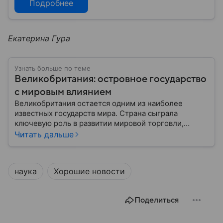
Подробнее
Екатерина Гура
Узнать больше по теме
Великобритания: островное государство
с мировым влиянием
Великобритания остается одним из наиболее
известных государств мира. Страна сыграла
ключевую роль в развитии мировой торговли,
промышленности, науки и международных
Читать дальше
отношений: собрали главное о ней.
наука
Хорошие новости
Поделиться